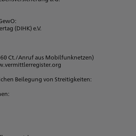
1 GewO:
rtag (DIHK) e.V.
. 60 Ct./Anruf aus Mobilfunknetzen)
.vermittlerregister.org
ichen Beilegung von Streitigkeiten:
hen: