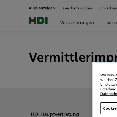
Zum Seiteninhalt springen
Alles anzeigen
Geschäftskunden
Privatkun
Versicherungen
Serv
Vermittlerimpr
Wir verwe
welchen Z
Einstellu
Entscheid
Datensch
Cookie
HDI Hauptvertretung