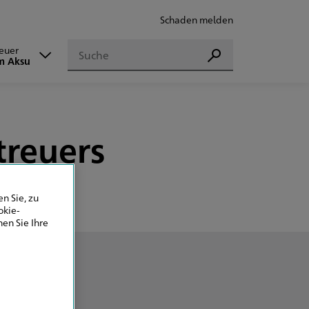
Schaden melden
Suchen
reuer
Suchen
m Aksu
treuers
n Sie, zu
okie-
en Sie Ihre