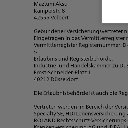
Mazlum Aksu
Kamperstr. 8
42555 Velbert
Gebundener Versicherungsvertreter 
Eingetragen in das Vermittlerregister
Vermittlerregister Registernummer:
>
Erlaubnis und Registerbehörde:
Industrie- und Handelskammer zu Düs
Ernst-Schneider-Platz 1
40212 Düsseldorf
Die Erlaubnisbehörde ist auch die Re
Vertreten werden im Bereich der Vers
Specialty SE, HDI Lebensversicherung
ROLAND Rechtsschutz-Versicherungs-A
Krankenversicherung AG und IDEAL Le