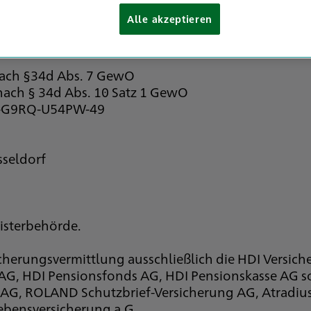
Alle akzeptieren
nach §34d Abs. 7 GewO
 nach § 34d Abs. 10 Satz 1 GewO
 D-G9RQ-U54PW-49
seldorf
gisterbehörde.
icherungsvermittlung ausschließlich die HDI Versic
 AG, HDI Pensionsfonds AG, HDI Pensionskasse AG s
G, ROLAND Schutzbrief-Versicherung AG, Atradius
bensversicherung a.G.