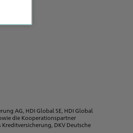
herung AG, HDI Global SE, HDI Global
owie die Kooperationspartner
 Kreditversicherung, DKV Deutsche