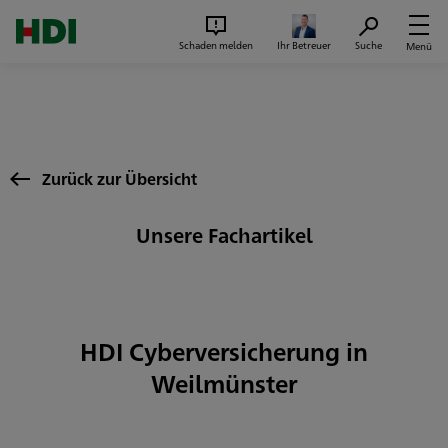
Zum Seiteninhalt springen
Suc
Schaden melden
Ihr Betreuer
Suche
Menü
Zurück zur Übersicht
Unsere Fachartikel
HDI Cyberversicherung in
Weilmünster