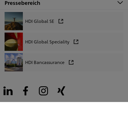
Pressebereich
HDI Global SE
HDI Global Speciality
HDI Bancassurance
LinkedIn
Facebook
Instagram
Xing
Impressum
Datenschutz