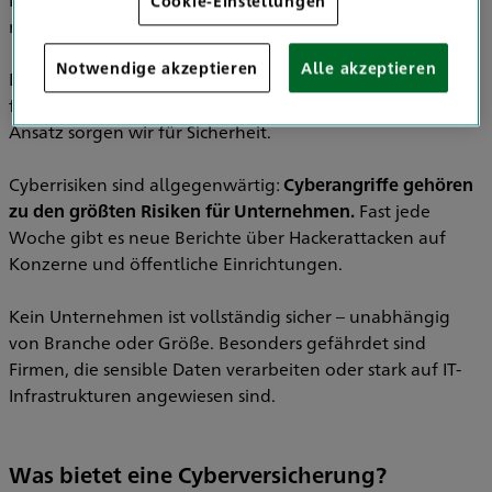
reine Bewusstsein für Cyberrisiken längst nicht mehr aus.
Notwendige akzeptieren
Alle akzeptieren
Die
HDI Cyberversicherung
bietet Ihnen mehr als nur
finanziellen Schutz im Ernstfall. Mit einem ganzheitlichen
Ansatz sorgen wir für Sicherheit.
Cyberrisiken sind allgegenwärtig:
Cyberangriffe gehören
zu den größten Risiken für Unternehmen.
Fast jede
Woche gibt es neue Berichte über Hackerattacken auf
Konzerne und öffentliche Einrichtungen.
Kein Unternehmen ist vollständig sicher – unabhängig
von Branche oder Größe. Besonders gefährdet sind
Firmen, die sensible Daten verarbeiten oder stark auf IT-
Infrastrukturen angewiesen sind.
Was bietet eine Cyberversicherung?