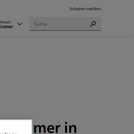
Schaden melden
Suchen
treuer
Suchen
Kramer
l Kramer in
n Sie, zu