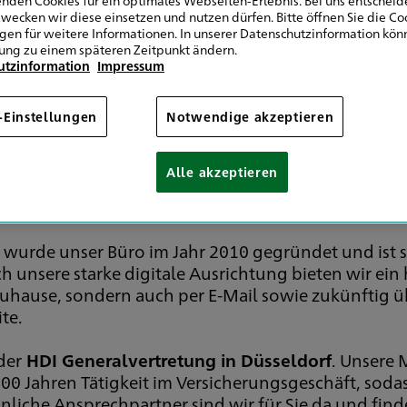
Düsseldorf
wecken wir diese einsetzen und nutzen dürfen. Bitte öffnen Sie die Co
ngen für weitere Informationen. In unserer Datenschutzinformation könn
ung zu einem späteren Zeitpunkt ändern.
utzinformation
Impressum
-Einstellungen
Notwendige akzeptieren
können Sie in Düsseldo
Alle akzeptieren
 wurde unser Büro im Jahr 2010 gegründet und ist s
 unsere starke digitale Ausrichtung bieten wir ein 
 zuhause, sondern auch per E-Mail sowie zukünftig 
te.
der
HDI Generalvertretung in Düsseldorf
. Unsere 
ahren Tätigkeit im Versicherungsgeschäft, sodass
nliche Ansprechpartner sind wir für Sie da und finde