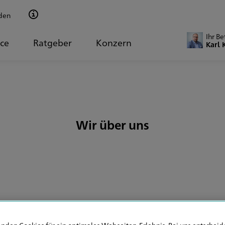
den
Ihr Be
ice
Ratgeber
Konzern
Karl 
Wir über uns
rsicherungsbüro Kar
nden Cookies für ein optimales Webseiten-Erlebnis. Bei uns entscheide