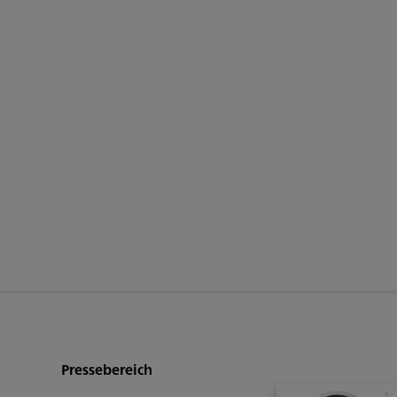
Kundenbewertungen und Erfahrungen zu
HDI Generalvertretung Karl Kramer
99%
SEHR GUT
Empfehlungen auf
ProvenExpert.com
4,85 / 5,00
Pressebereich
158
822