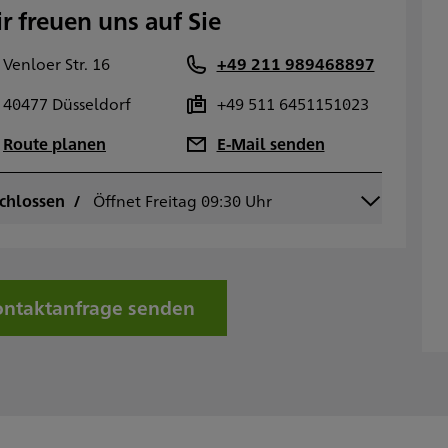
r freuen uns auf Sie
Venloer Str. 16
+49 211 989468897
40477 Düsseldorf
+49 511 6451151023
Route planen
E-Mail senden
chlossen
ontag
Öffnet Freitag 09:30 Uhr
09:30 - 17:00
ienstag
09:30 - 17:00
ittwoch
09:30 - 17:00
onnerstag
09:30 - 17:00
reitag
09:30 - 15:00
ntaktanfrage senden
amstag
onntag