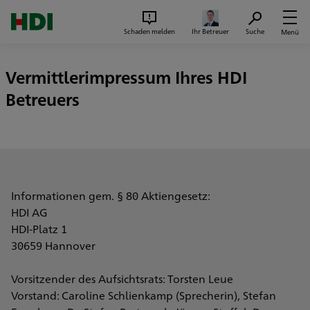
Zum Seiteninhalt springen
Suc
Schaden melden
Ihr Betreuer
Suche
Menü
Vermittlerimpressum Ihres HDI
Betreuers
Informationen gem. § 80 Aktiengesetz:
HDI AG
HDI-Platz 1
30659 Hannover
Vorsitzender des Aufsichtsrats: Torsten Leue
Vorstand: Caroline Schlienkamp (Sprecherin), Stefan