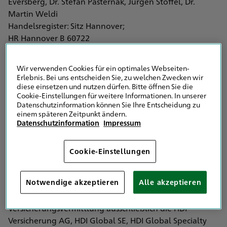
Eversberg, Dr. Stefan Pasternak, Jürgen Stoffel, Dr.
Martin Weldi
Handelsregister: Sitz Hannover;
HR Hannover B 60722
USt-ID-Nr. DE 813832856
Wir verwenden Cookies für ein optimales Webseiten-
Versicherungsvertreter mit Erlaubnis nach § 34d Abs. 1
Erlebnis. Bei uns entscheiden Sie, zu welchen Zwecken wir
Gewerbeordnung (GewO)
diese einsetzen und nutzen dürfen. Bitte öffnen Sie die
Cookie-Einstellungen für weitere Informationen. In unserer
Eingetragen in das Vermittlerregister nach § 34d Abs. 10
Datenschutzinformation können Sie Ihre Entscheidung zu
Satz 1 GewO
einem späteren Zeitpunkt ändern.
Vermittlerregister Registernummer: D-9EQ3-TCDYC-97
Datenschutzinformation
Impressum
Industrie- und Handelskammer Hannover
Cookie-Einstellungen
Schiffgraben 49
30175 Hannover
Notwendige akzeptieren
Alle akzeptieren
Vertreten werden im Bereich der
Versicherungsvermittlung ausschließlich die HDI
Versicherung AG, HDI Global SE, HDI Global Specialty