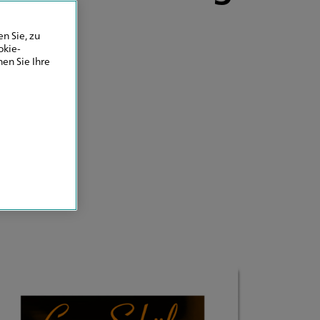
n Sie, zu
okie-
en Sie Ihre
en