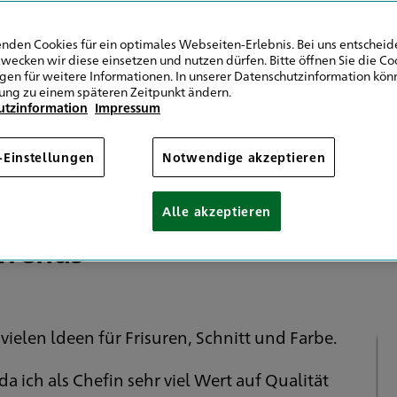
in Mainz
nden Cookies für ein optimales Webseiten-Erlebnis. Bei uns entscheide
wecken wir diese einsetzen und nutzen dürfen. Bitte öffnen Sie die Co
ngen für weitere Informationen. In unserer Datenschutzinformation könn
ung zu einem späteren Zeitpunkt ändern.
utzinformation
Impressum
emeinsam mehr erreich
-Einstellungen
Notwendige akzeptieren
Alle akzeptieren
Trends
ielen ldeen für Frisuren, Schnitt und Farbe.
da ich als Chefin sehr viel Wert auf Qualität