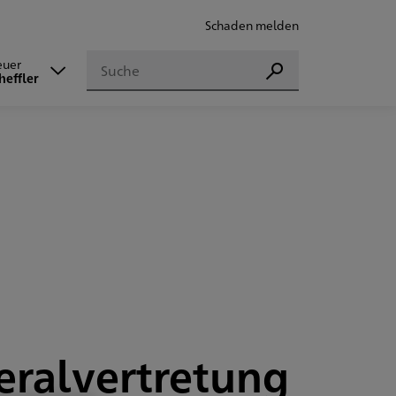
Schaden melden
Suchen
euer
Suchen
heffler
eralvertretung