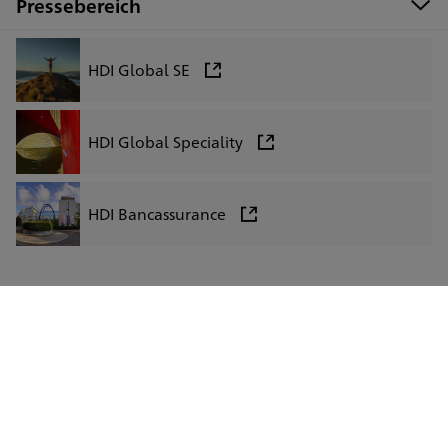
Pressebereich
HDI Global SE
HDI Global Speciality
HDI Bancassurance
LinkedIn
Facebook
Instagram
Xing
Impressum
Datenschutz