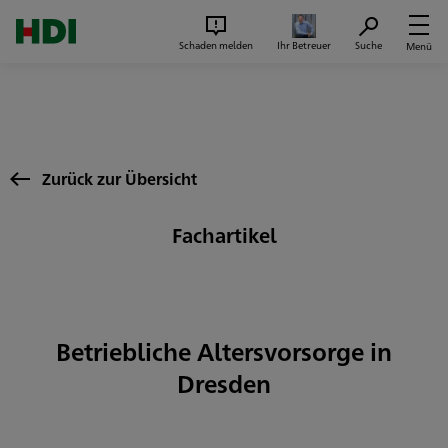
Zum Seiteninhalt springen
Suc
Schaden melden
Ihr Betreuer
Suche
Menü
Zurück zur Übersicht
Fachartikel
Betriebliche Altersvorsorge in
Dresden