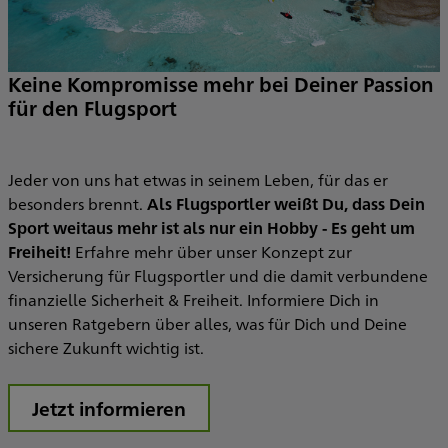
A
m
T
m
Keine Kompromisse mehr bei Deiner Passion
V
für den Flugsport
en
a
Jeder von uns hat etwas in seinem Leben, für das er
b
besonders brennt.
Als Flugsportler weißt Du, dass Dein
i
Sport weitaus mehr ist als nur ein Hobby - Es geht um
Freiheit!
Erfahre mehr über unser Konzept zur
Versicherung für Flugsportler und die damit verbundene
finanzielle Sicherheit & Freiheit. Informiere Dich in
unseren Ratgebern über alles, was für Dich und Deine
sichere Zukunft wichtig ist.
Jetzt informieren