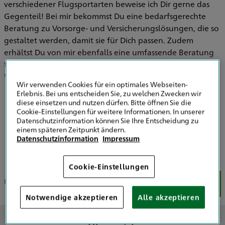
verschiedener Flugsportarten beweise ich Dir gerne das
Gegenteil! Bei mir bekommst Du eine bedarfsgerechte
Beratung zu Vorsorge- und Versicherungslösungen, die so
gestaltet werden, damit sie für Dich passen. Zudem
erhältst Du von mir ebenfalls eine umfassende Beratung
für weitere, private oder gewerbliche
Versicherungslösungen.
Wir verwenden Cookies für ein optimales Webseiten-
Erlebnis. Bei uns entscheiden Sie, zu welchen Zwecken wir
Gleitschirm- & Drachenpiloten
diese einsetzen und nutzen dürfen. Bitte öffnen Sie die
Cookie-Einstellungen für weitere Informationen. In unserer
Skydriver/-innen
Datenschutzinformation können Sie Ihre Entscheidung zu
Mehr zeigen
einem späteren Zeitpunkt ändern.
Ultraleichtpilot/-innen
Datenschutzinformation
Impressum
Modellflieger/-innen
Cookie-Einstellungen
Über mich
Meine Schwerpunkte
Ratgeber
Meine K
Notwendige akzeptieren
Alle akzeptieren