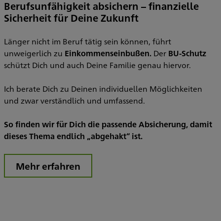
Berufsunfähigkeit absichern – finanzielle
Sicherheit für Deine Zukunft
Länger nicht im Beruf tätig sein können, führt
unweigerlich zu
Einkommenseinbußen.
Der
BU-Schutz
S
schützt Dich und auch Deine Familie genau hiervor.
k
l
Ich berate Dich zu Deinen individuellen Möglichkeiten
k
und zwar verständlich und umfassend.
a
So finden wir für Dich die passende Absicherung, damit
dieses Thema endlich „abgehakt“ ist.
I
E
Mehr erfahren
n
O
h
g