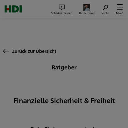
Zum Seiteninhalt springen
Suc
Schaden melden
Ihr Betreuer
Suche
Menü
Zurück zur Übersicht
Ratgeber
Finanzielle Sicherheit & Freiheit