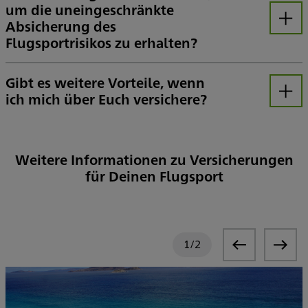
um die uneingeschränkte
Absicherung des
Öffnen
Flugsportrisikos zu erhalten?
Ja! Wir haben mit dem DHV einen direkten Rahmenvertrag geschlossen, den Du über uns – Can und Thomas – als Mitglied des DHV nutzen kannst.
Gibt es weitere Vorteile, wenn
ich mich über Euch versichere?
Öffnen
Ja, der DHV hat für Dich als sein Mitglied sehr günstige Konditionen für die Berufsunfähigkeitsversicherung mit uns vereinbart.
Weitere Informationen zu Versicherungen
für Deinen Flugsport
1
/
2