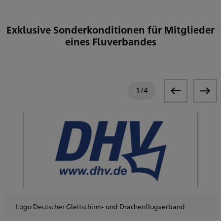
Exklusive Sonderkonditionen für Mitglieder
eines Fluverbandes
1
/
4
Logo Deutscher Gleitschirm- und Drachenflugverband
Logo DFV
Logo DULV
Logo DMFV - Fliegen aus Leidenschaft