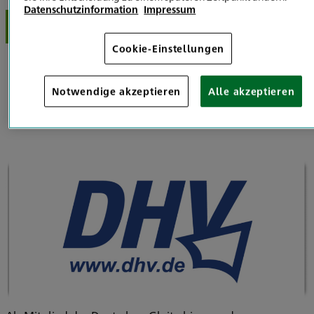
Datenschutzinformation
Impressum
Schreib uns Dein Anliegen
Cookie-Einstellungen
Berufsunfähigkeitsversicherung (BU) für
Notwendige akzeptieren
Alle akzeptieren
Gleitschirm- und Drachenpiloten/-Innen