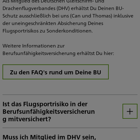
Als Mitglied des Deutschen Gleitschirm- und
Drachenflugverbandes (DHV) erhältst Du Deinen BU-
Schutz ausschließlich bei uns (Can und Thomas) inklusive
der uneingeschränkten Absicherung Deines
Flugsportrisikos zu Sonderkonditionen.
Weitere Informationen zur
Berufsunfähigkeitsversicherung erhältst Du hier:
Zu den FAQ's rund um Deine BU
Ist das Flugsportrisiko in der
Berufsunfähigkeitsversicherun
Öffnen
g mitversichert?
Ja, Du erhältst die uneingeschränkte Absicherung Deines Flugsportrisikos unabhängig davon, ob Du Flugschüler/-in, Hobbyflieger/-in oder Wettbewerbspilot/-in bist!
Muss ich Mitglied im DHV sein,