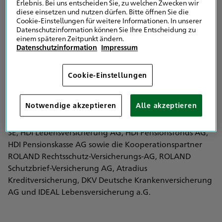
Eingetragen in das Vermittlerregister nach § 34d Abs. 10
Erlebnis. Bei uns entscheiden Sie, zu welchen Zwecken wir
diese einsetzen und nutzen dürfen. Bitte öffnen Sie die
Satz 1 GewO
Cookie-Einstellungen für weitere Informationen. In unserer
Vermittlerregister Registernummer: D-NE5W-VBN8Z-79
Datenschutzinformation können Sie Ihre Entscheidung zu
einem späteren Zeitpunkt ändern.
Datenschutzinformation
Impressum
Industrie- und Handelskammer Koblenz
Schloßstr. 2
56068 Koblenz
Cookie-Einstellungen
Vertreten werden im Bereich der
Notwendige akzeptieren
Alle akzeptieren
Versicherungsvermittlung ausschließlich die HDI
Versicherung AG, HDI Global SE, HDI Global Specialty
SE, HDI Lebensversicherung AG, HDI Pensionsfonds AG,
HDI Pensionskasse AG sowie die Kooperationspartner
ROLAND Rechtsschutz-Versicherungs-AG, ROLAND
Schutzbrief-Versicherung AG, Atradius
Kreditversicherung, DKV Deutsche Krankenversicherung
AG und IDEAL Lebensversicherung a.G.