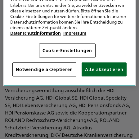
Eingetragen in das Vermittlerregister nach § 34d Abs. 10
Erlebnis. Bei uns entscheiden Sie, zu welchen Zwecken wir
Satz 1 GewO
diese einsetzen und nutzen dürfen. Bitte öffnen Sie die
Vermittlerregister Registernummer: D-JT2B-ZX9RQ-26
Cookie-Einstellungen für weitere Informationen. In unserer
Datenschutzinformation können Sie Ihre Entscheidung zu
>
einem späteren Zeitpunkt ändern.
Erlaubnis und Registerbehörde:
Datenschutzinformation
Impressum
IHK NORD WESTFALEN
Sentmaringer Weg 61
Cookie-Einstellungen
48151 Münster
Die Erlaubnisbehörde ist auch die Registerbehörde.
Notwendige akzeptieren
Alle akzeptieren
Vertreten werden im Bereich der
Versicherungsvermittlung ausschließlich die HDI
Versicherung AG, HDI Global SE, HDI Global Specialty
SE, HDI Lebensversicherung AG, HDI Pensionsfonds AG,
HDI Pensionskasse AG sowie die Kooperationspartner
ROLAND Rechtsschutz-Versicherungs-AG, ROLAND
Schutzbrief-Versicherung AG, Atradius
Kreditversicherung, DKV Deutsche Krankenversicherung