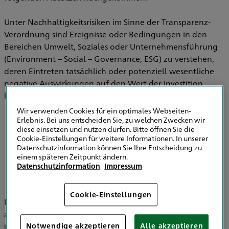
Unter Nachhaltigkeitsrisiken im Sinne der Transparenz-
Verordnung sind Ereignisse oder Bedingungen in den
Bereichen Umwelt, Soziales oder Unternehmensführung
(Environment – Social – Governance, ESG) zu verstehen,
deren Eintreten tatsächlich oder potenziell wesentliche
negative Auswirkungen auf den Wert der Investition
haben können.
Wir verwenden Cookies für ein optimales Webseiten-
Erlebnis. Bei uns entscheiden Sie, zu welchen Zwecken wir
diese einsetzen und nutzen dürfen. Bitte öffnen Sie die
Informationen zu Strategien zur
Cookie-Einstellungen für weitere Informationen. In unserer
Einbeziehung von Nachhaltigkeitsrisiken in
Datenschutzinformation können Sie Ihre Entscheidung zu
der Versicherungsberatung
einem späteren Zeitpunkt ändern.
Datenschutzinformation
Impressum
Cookie-Einstellungen
Im Bereich der Versicherungsvermittlung werden
ausschließlich die HDI Versicherung AG, HDI Global SE, HDI
Global Specialty SE, HDI Lebensversicherung AG, HDI
Notwendige akzeptieren
Alle akzeptieren