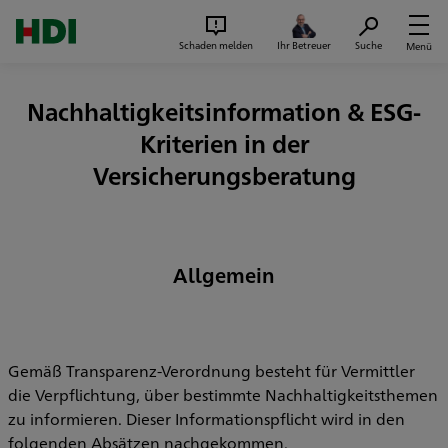
Zum Seiteninhalt springen
Suc
Schaden melden
Ihr Betreuer
Suche
Menü
Nachhaltigkeitsinformation & ESG-
Kriterien in der
Versicherungsberatung
Allgemein
Gemäß Transparenz-Verordnung besteht für Vermittler
die Verpflichtung, über bestimmte Nachhaltigkeitsthemen
zu informieren. Dieser Informationspflicht wird in den
folgenden Absätzen nachgekommen.