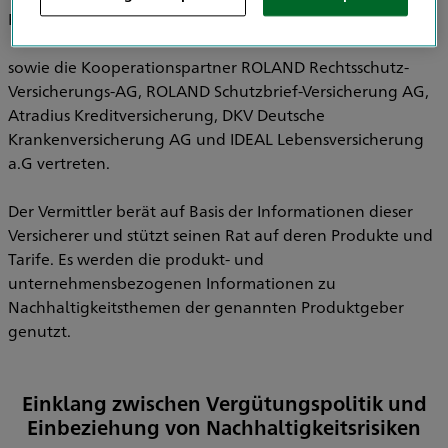
Pensionsfonds AG, HDI Pensionskasse AG
sowie die Kooperationspartner ROLAND Rechtsschutz-
Versicherungs-AG, ROLAND Schutzbrief-Versicherung AG,
Atradius Kreditversicherung, DKV Deutsche
Krankenversicherung AG und IDEAL Lebensversicherung
a.G vertreten.
Der Vermittler berät auf Basis der Informationen dieser
Versicherer und stützt seinen Rat auf deren Produkte und
Tarife. Es werden die produkt- und
unternehmensbezogenen Informationen zu
Nachhaltigkeitsthemen der genannten Produktgeber
genutzt.
Einklang zwischen Vergütungspolitik und
Einbeziehung von Nachhaltigkeitsrisiken