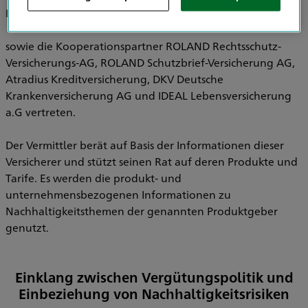
Pensionsfonds AG, HDI Pensionskasse AG
sowie die Kooperationspartner ROLAND Rechtsschutz-
Versicherungs-AG, ROLAND Schutzbrief-Versicherung AG,
Atradius Kreditversicherung, DKV Deutsche
Krankenversicherung AG und IDEAL Lebensversicherung
a.G vertreten.
Der Vermittler berät auf Basis der Informationen dieser
Versicherer und stützt seinen Rat auf deren Produkte und
Tarife. Es werden die produkt- und
unternehmensbezogenen Informationen zu
Nachhaltigkeitsthemen der genannten Produktgeber
genutzt.
Einklang zwischen Vergütungspolitik und
Einbeziehung von Nachhaltigkeitsrisiken