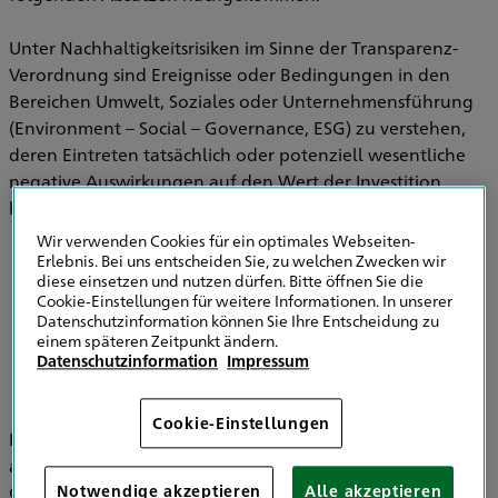
Unter Nachhaltigkeitsrisiken im Sinne der Transparenz-
Verordnung sind Ereignisse oder Bedingungen in den
Bereichen Umwelt, Soziales oder Unternehmensführung
(Environment – Social – Governance, ESG) zu verstehen,
deren Eintreten tatsächlich oder potenziell wesentliche
negative Auswirkungen auf den Wert der Investition
haben können.
Wir verwenden Cookies für ein optimales Webseiten-
Erlebnis. Bei uns entscheiden Sie, zu welchen Zwecken wir
diese einsetzen und nutzen dürfen. Bitte öffnen Sie die
Informationen zu Strategien zur
Cookie-Einstellungen für weitere Informationen. In unserer
Einbeziehung von Nachhaltigkeitsrisiken in
Datenschutzinformation können Sie Ihre Entscheidung zu
der Versicherungsberatung
einem späteren Zeitpunkt ändern.
Datenschutzinformation
Impressum
Cookie-Einstellungen
Im Bereich der Versicherungsvermittlung werden
ausschließlich die HDI Versicherung AG, HDI Global SE, HDI
Global Specialty SE, HDI Lebensversicherung AG, HDI
Notwendige akzeptieren
Alle akzeptieren