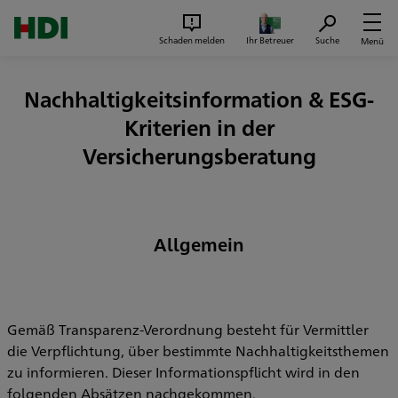
Zum Seiteninhalt springen
Suc
Schaden melden
Ihr Betreuer
Suche
Menü
Nachhaltigkeitsinformation & ESG-
Kriterien in der
Versicherungsberatung
Allgemein
Gemäß Transparenz-Verordnung besteht für Vermittler
die Verpflichtung, über bestimmte Nachhaltigkeitsthemen
zu informieren. Dieser Informationspflicht wird in den
folgenden Absätzen nachgekommen.