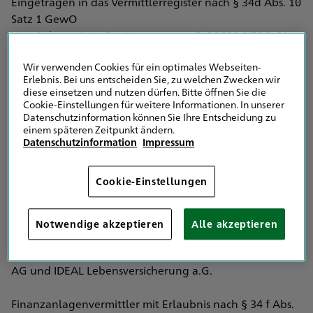
Eingetragen in das Vermittlerregister nach § 34d Abs. 10
Satz 1 GewO
Vermittlerregister Registernummer: D-20GM-0I78Q-64
Wir verwenden Cookies für ein optimales Webseiten-
IHK-Schwarzwald-Baar-Heuberg
Erlebnis. Bei uns entscheiden Sie, zu welchen Zwecken wir
Albert-Schweizer-Str. 7
diese einsetzen und nutzen dürfen. Bitte öffnen Sie die
78052 Villingen-Schwenningen
Cookie-Einstellungen für weitere Informationen. In unserer
Datenschutzinformation können Sie Ihre Entscheidung zu
einem späteren Zeitpunkt ändern.
Vertreten werden im Bereich der
Datenschutzinformation
Impressum
Versicherungsvermittlung ausschließlich die HDI
Versicherung AG, HDI Global SE, HDI Global Specialty
Cookie-Einstellungen
SE, HDI Lebensversicherung AG, HDI Pensionsfonds AG,
HDI Pensionskasse AG sowie die Kooperationspartner
ROLAND Rechtsschutz-Versicherungs-AG, ROLAND
Notwendige akzeptieren
Alle akzeptieren
Schutzbrief-Versicherung AG, Atradius
Kreditversicherung, DKV Deutsche Krankenversicherung
AG und IDEAL Lebensversicherung a.G.
Finanzanlagenvermittler mit Erlaubnis nach § 34 f Abs.