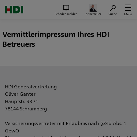
Zum Seiteninhalt springen
Suc
Schaden melden
Ihr Betreuer
Suche
Menü
Vermittlerimpressum Ihres HDI
Betreuers
HDI Generalvertretung
Oliver Ganter
Hauptstr. 33 /1
78144 Schramberg
Versicherungsvertreter mit Erlaubnis nach §34d Abs. 1
GewO