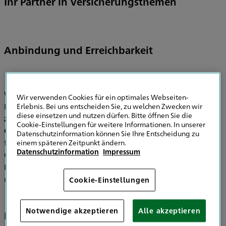
Ihr Partner in Versicherungsthemen
Anbindung und Erreichbarkeit
Wir sind für Sie nicht nur über verschiedene
Wir verwenden Cookies für ein optimales Webseiten-
Kommunikationswege gut erreichbar, sondern auch
Erlebnis. Bei uns entscheiden Sie, zu welchen Zwecken wir
diese einsetzen und nutzen dürfen. Bitte öffnen Sie die
zentral
gelegen in der
Karchestraße 5, 96450
Cookie-Einstellungen für weitere Informationen. In unserer
Coburg.
Wenn Sie uns mit dem Auto erreichen möchten,
Datenschutzinformation können Sie Ihre Entscheidung zu
finden Sie
kostenfreie Parkplätze
direkt vor unserer Tür.
einem späteren Zeitpunkt ändern.
Datenschutzinformation
Impressum
Gerne sind wir auch vor Ort für Sie da und beraten Sie bei
Ihnen zu Hause oder in Ihrem Unternehmen. Nutzen Sie
unsere gute Erreichbarkeit.
Cookie-Einstellungen
Notwendige akzeptieren
Alle akzeptieren
Fachkompetenz und Erfahrung