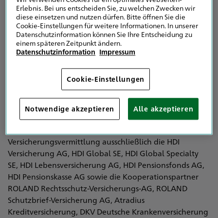
Eingetragen in das Vermittlerregister nach § 34d Abs. 10
Erlebnis. Bei uns entscheiden Sie, zu welchen Zwecken wir
Satz 1 GewO
diese einsetzen und nutzen dürfen. Bitte öffnen Sie die
Vermittlerregister Registernummer: D-6F3J-UO30T-46
Cookie-Einstellungen für weitere Informationen. In unserer
Datenschutzinformation können Sie Ihre Entscheidung zu
>
einem späteren Zeitpunkt ändern.
Erlaubnis und Registerbehörde:
Datenschutzinformation
Impressum
Handelskammer Hamburg
Adolphsplatz 1
Cookie-Einstellungen
20457 Hamburg
Die Erlaubnisbehörde ist auch die Registerbehörde.
Notwendige akzeptieren
Alle akzeptieren
Vertreten werden im Bereich der
Versicherungsvermittlung ausschließlich die HDI
Versicherung AG, HDI Global SE, HDI Global Specialty
SE, HDI Lebensversicherung AG, HDI Pensionsfonds AG,
HDI Pensionskasse AG sowie die Kooperationspartner
ROLAND Rechtsschutz-Versicherungs-AG, ROLAND
Schutzbrief-Versicherung AG, Atradius
Kreditversicherung, DKV Deutsche Krankenversicherung