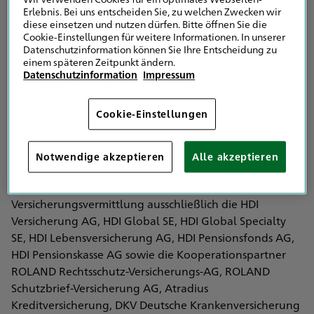
Eingetragen in das Vermittlerregister nach § 34d Abs. 10
Erlebnis. Bei uns entscheiden Sie, zu welchen Zwecken wir
Satz 1 GewO
diese einsetzen und nutzen dürfen. Bitte öffnen Sie die
Vermittlerregister Registernummer: D-OEQ6-26VMU-10
Cookie-Einstellungen für weitere Informationen. In unserer
Datenschutzinformation können Sie Ihre Entscheidung zu
>
einem späteren Zeitpunkt ändern.
Erlaubnis und Registerbehörde:
Datenschutzinformation
Impressum
IHK für München und Oberbayern
Max-Joseph-Str. 2
Cookie-Einstellungen
80333 München
Die Erlaubnisbehörde ist auch die Registerbehörde.
Notwendige akzeptieren
Alle akzeptieren
Vertreten werden im Bereich der
Versicherungsvermittlung ausschließlich die HDI
Versicherung AG, HDI Global SE, HDI Global Specialty
SE, HDI Lebensversicherung AG, HDI Pensionsfonds AG,
HDI Pensionskasse AG sowie die Kooperationspartner
ROLAND Rechtsschutz-Versicherungs-AG, ROLAND
Schutzbrief-Versicherung AG, Atradius
Kreditversicherung, DKV Deutsche Krankenversicherung