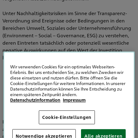
Unter Nachhaltigkeitsrisiken im Sinne der Transparenz-
Verordnung sind Ereignisse oder Bedingungen in den
Bereichen Umwelt, Soziales oder Unternehmensführung
(Environment – Social – Governance, ESG) zu verstehen,
deren Eintreten tatsächlich oder potenziell wesentliche
negative Auswirkungen auf den Wert der Investition
haben können.
Wir verwenden Cookies für ein optimales Webseiten-
Erlebnis. Bei uns entscheiden Sie, zu welchen Zwecken wir
diese einsetzen und nutzen dürfen. Bitte öffnen Sie die
Informationen zu Strategien zur
Cookie-Einstellungen für weitere Informationen. In unserer
Einbeziehung von Nachhaltigkeitsrisiken in
Datenschutzinformation können Sie Ihre Entscheidung zu
der Versicherungsberatung
einem späteren Zeitpunkt ändern.
Datenschutzinformation
Impressum
Cookie-Einstellungen
Im Bereich der Versicherungsvermittlung werden
ausschließlich die HDI Versicherung AG, HDI Global SE, HDI
Global Specialty SE, HDI Lebensversicherung AG, HDI
Notwendige akzeptieren
Alle akzeptieren