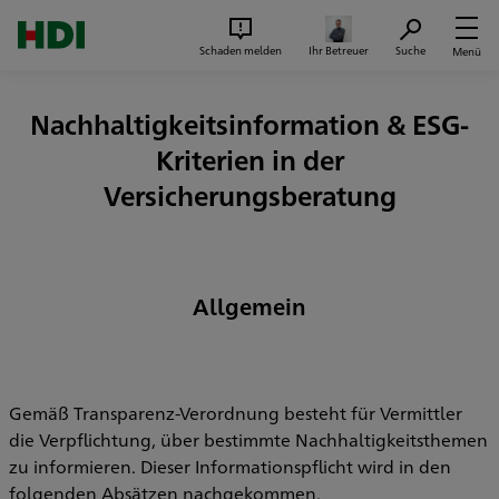
Zum Seiteninhalt springen
Suc
Schaden melden
Ihr Betreuer
Suche
Menü
Nachhaltigkeitsinformation & ESG-
Kriterien in der
Versicherungsberatung
Allgemein
Gemäß Transparenz-Verordnung besteht für Vermittler
die Verpflichtung, über bestimmte Nachhaltigkeitsthemen
zu informieren. Dieser Informationspflicht wird in den
folgenden Absätzen nachgekommen.