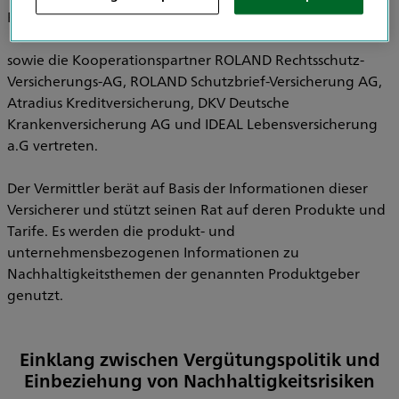
Pensionsfonds AG, HDI Pensionskasse AG
sowie die Kooperationspartner ROLAND Rechtsschutz-
Versicherungs-AG, ROLAND Schutzbrief-Versicherung AG,
Atradius Kreditversicherung, DKV Deutsche
Krankenversicherung AG und IDEAL Lebensversicherung
a.G vertreten.
Der Vermittler berät auf Basis der Informationen dieser
Versicherer und stützt seinen Rat auf deren Produkte und
Tarife. Es werden die produkt- und
unternehmensbezogenen Informationen zu
Nachhaltigkeitsthemen der genannten Produktgeber
genutzt.
Einklang zwischen Vergütungspolitik und
Einbeziehung von Nachhaltigkeitsrisiken