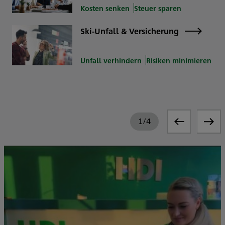
Kosten senken
Steuer sparen
Ski-Unfall & Versicherung
Unfall verhindern
Risiken minimieren
1
/
4