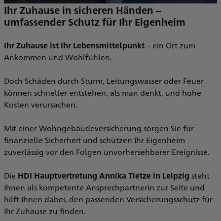
Ihr Zuhause in sicheren Händen –
umfassender Schutz für Ihr Eigenheim
G
Ihr Zuhause ist Ihr Lebensmittelpunkt
– ein Ort zum
Ankommen und Wohlfühlen.
b
n
Doch Schäden durch Sturm, Leitungswasser oder Feuer
u
können schneller entstehen, als man denkt, und hohe
ü
Kosten verursachen.
S
Mit einer Wohngebäudeversicherung sorgen Sie für
finanzielle Sicherheit und schützen Ihr Eigenheim
zuverlässig vor den Folgen unvorhersehbarer Ereignisse.
b
S
Die
HDI Hauptvertretung Annika Tietze in Leipzig
steht
Ihnen als kompetente Ansprechpartnerin zur Seite und
V
hilft Ihnen dabei, den passenden Versicherungsschutz für
u
Ihr Zuhause zu finden.
i