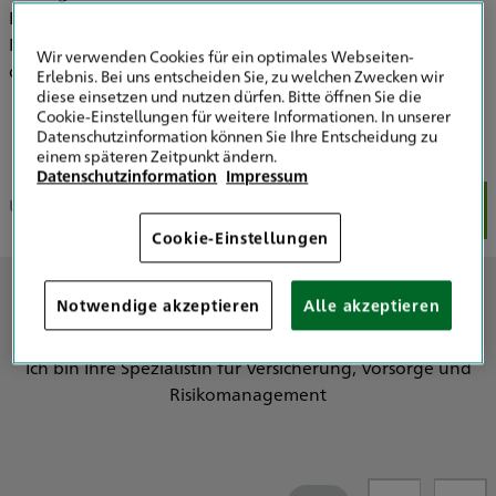
Freiberufler oder auch für Firmen. Leistungsstark ist mein
Motto - auch für schwierige Angelegenheiten werde ich
Wir verwenden Cookies für ein optimales Webseiten-
die idealen Lösungen finden.
Erlebnis. Bei uns entscheiden Sie, zu welchen Zwecken wir
diese einsetzen und nutzen dürfen. Bitte öffnen Sie die
Cookie-Einstellungen für weitere Informationen. In unserer
Datenschutzinformation können Sie Ihre Entscheidung zu
einem späteren Zeitpunkt ändern.
Datenschutzinformation
Impressum
Über mich
Meine Schwerpunkte
Meine Fachartikel
Cookie-Einstellungen
Über mich
Notwendige akzeptieren
Alle akzeptieren
Ich bin Ihre Spezialistin für Versicherung, Vorsorge und
Risikomanagement