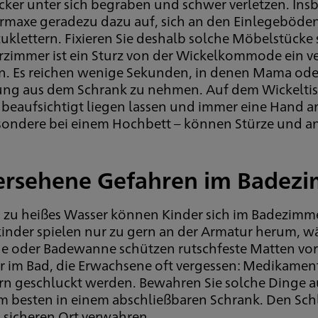
cker unter sich begraben und schwer verletzen. In
ermaxe geradezu dazu auf, sich an den Einlegeböde
klettern. Fixieren Sie deshalb solche Möbelstücke 
zimmer ist ein Sturz von der Wickelkommode ein verb
n. Es reichen wenige Sekunden, in denen Mama od
ung aus dem Schrank zu nehmen. Auf dem Wickeltis
nbeaufsichtigt liegen lassen und immer eine Hand 
sondere bei einem Hochbett – können Stürze und an
rsehene Gefahren im Badez
 zu heißes Wasser können Kinder sich im Badezimme
inder spielen nur zu gern an der Armatur herum, wä
e oder Badewanne schützen rutschfeste Matten vor 
r im Bad, die Erwachsene oft vergessen: Medikament
rn geschluckt werden. Bewahren Sie solche Dinge a
m besten in einem abschließbaren Schrank. Den Schl
 sicheren Ort verwahren.