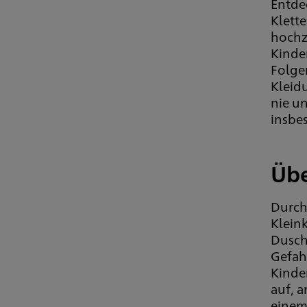
Entde
Klett
hochzu
Kinder
Folge
Kleid
nie u
insbe
Übe
Durch
Kleink
Dusch
Gefah
Kinde
auf, a
einem