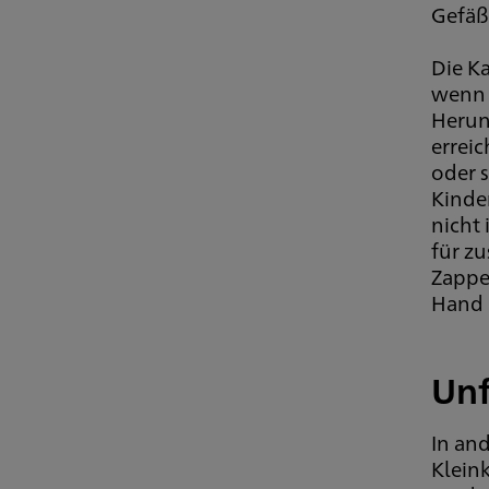
Gefäße
Die K
wenn s
Herunt
errei
oder s
Kinde
nicht 
für zu
Zappe
Hand 
Unf
In an
Kleink