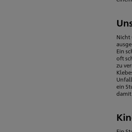
Uns
Nicht
ausge
Ein s
oft sc
zu ve
Klebe
Unfall
ein St
damit 
Kin
Ein S