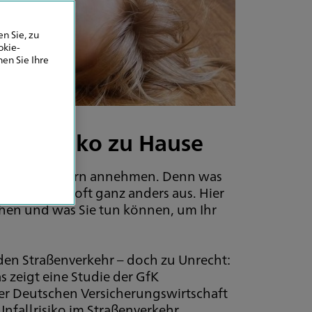
n Sie, zu
okie-
en Sie Ihre
nfallrisiko zu Hause
, als viele Eltern annehmen. Denn was
t für Kinder oft ganz anders aus. Hier
ohen und was Sie tun können, um Ihr
den Straßenverkehr – doch zu Unrecht:
 zeigt eine Studie der GfK
r Deutschen Versicherungswirtschaft
nfallrisiko im Straßenverkehr