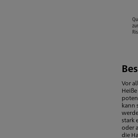
Bes
Vor al
Heiße
poten
kann 
werden
stark 
oder 
die H