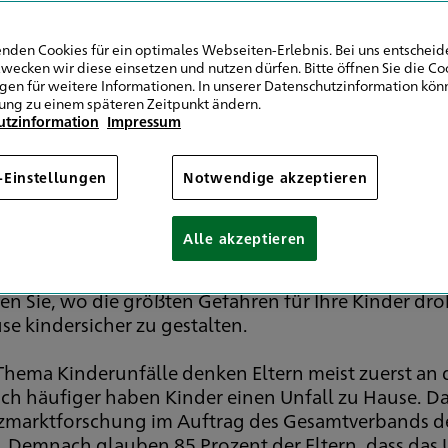
nden Cookies für ein optimales Webseiten-Erlebnis. Bei uns entscheide
wecken wir diese einsetzen und nutzen dürfen. Bitte öffnen Sie die Co
ngen für weitere Informationen. In unserer Datenschutzinformation könn
ung zu einem späteren Zeitpunkt ändern.
utzinformation
Impressum
-Einstellungen
Notwendige akzeptieren
le Eltern unterschätzen das U
Alle akzeptieren
siko für Kinderunfälle ist zu Hause erheblich höher
wachsene in den eigenen vier Wänden sicher ist, sieh
ren Sie, wo die größten Gefahren für Ihre Kinder dr
se kindersicher zu gestalten.
Thema Kinderunfälle denken Eltern meist zuerst an 
ch häufiger haben Kinder einen Unfall zu Hause. Das
zmarktforschung im Auftrag des Gesamtverbands de
. Demnach glauben 85 Prozent der Eltern, dass das U