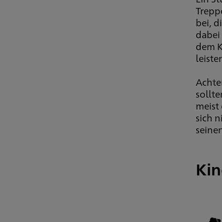
Trepp
bei, d
dabei
dem K
leist
Achten
sollt
meist
sich 
seinen
Kin