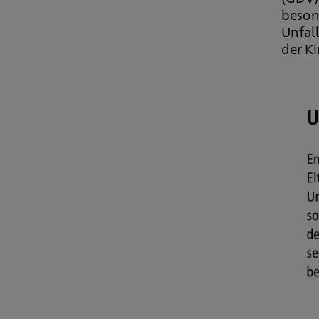
beson
Unfall
der K