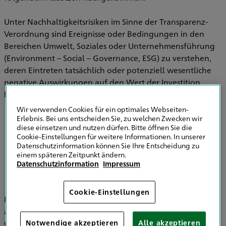
Unter Nachhaltigkeitsrisiken im Sinne der Transparenz-
Verordnung sind Ereignisse oder Bedingungen in den
Bereichen Umwelt, Soziales oder Unternehmensführung
(Environment – Social – Governance, ESG) zu verstehen,
deren Eintreten tatsächlich oder potenziell wesentliche
negative Auswirkungen auf den Wert der Investition
haben können.
Wir verwenden Cookies für ein optimales Webseiten-
Erlebnis. Bei uns entscheiden Sie, zu welchen Zwecken wir
diese einsetzen und nutzen dürfen. Bitte öffnen Sie die
Informationen zu Strategien zur
Cookie-Einstellungen für weitere Informationen. In unserer
Einbeziehung von Nachhaltigkeitsrisiken in
Datenschutzinformation können Sie Ihre Entscheidung zu
der Versicherungsberatung
einem späteren Zeitpunkt ändern.
Datenschutzinformation
Impressum
Cookie-Einstellungen
Im Bereich der Versicherungsvermittlung werden
ausschließlich die HDI Versicherung AG, HDI Global SE, HDI
Global Specialty SE, HDI Lebensversicherung AG, HDI
Notwendige akzeptieren
Alle akzeptieren