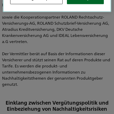
Pensionsfonds AG, HDI Pensionskasse AG
sowie die Kooperationspartner ROLAND Rechtsschutz-
Versicherungs-AG, ROLAND Schutzbrief-Versicherung AG,
Atradius Kreditversicherung, DKV Deutsche
Krankenversicherung AG und IDEAL Lebensversicherung
a.G vertreten.
Der Vermittler berät auf Basis der Informationen dieser
Versicherer und stützt seinen Rat auf deren Produkte und
Tarife. Es werden die produkt- und
unternehmensbezogenen Informationen zu
Nachhaltigkeitsthemen der genannten Produktgeber
genutzt.
Einklang zwischen Vergütungspolitik und
Einbeziehung von Nachhaltigkeitsrisiken