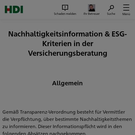
Zum Seiteninhalt springen
Suc
Schaden melden
Ihr Betreuer
Suche
Menü
Nachhaltigkeitsinformation & ESG-
Kriterien in der
Versicherungsberatung
Allgemein
Gemäß Transparenz-Verordnung besteht für Vermittler
die Verpflichtung, über bestimmte Nachhaltigkeitsthemen
zu informieren. Dieser Informationspflicht wird in den
folgenden Absätzen nachgekommen.