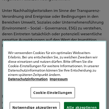
Unter Nachhaltigkeitsrisiken im Sinne der Transparenz-
Verordnung sind Ereignisse oder Bedingungen in den
Bereichen Umwelt, Soziales oder Unternehmensführung
(Environment – Social – Governance, ESG) zu verstehen,
deren Eintreten tatsächlich oder potenziell wesentliche
negative Auswirkungen auf den Wert der Investition
haben können.
Wir verwenden Cookies für ein optimales Webseiten-
Erlebnis. Bei uns entscheiden Sie, zu welchen Zwecken wir
diese einsetzen und nutzen dürfen. Bitte öffnen Sie die
Informationen zu Strategien zur
Cookie-Einstellungen für weitere Informationen. In unserer
Einbeziehung von Nachhaltigkeitsrisiken in
Datenschutzinformation können Sie Ihre Entscheidung zu
der Versicherungsberatung
einem späteren Zeitpunkt ändern.
Datenschutzinformation
Impressum
Cookie-Einstellungen
Im Bereich der Versicherungsvermittlung werden
ausschließlich die HDI Versicherung AG, HDI Global SE, HDI
Global Specialty SE, HDI Lebensversicherung AG, HDI
Notwendige akzeptieren
Alle akzeptieren