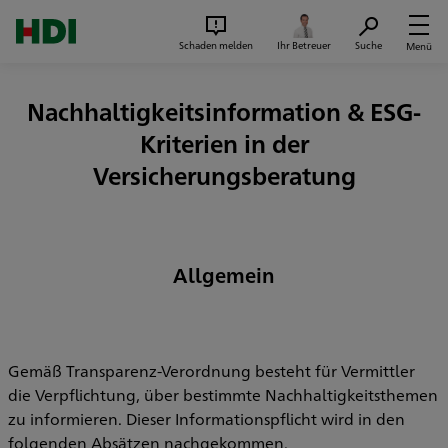
Zum Seiteninhalt springen
Suc
Schaden melden
Ihr Betreuer
Suche
Menü
Nachhaltigkeitsinformation & ESG-
Kriterien in der
Versicherungsberatung
Allgemein
Gemäß Transparenz-Verordnung besteht für Vermittler
die Verpflichtung, über bestimmte Nachhaltigkeitsthemen
zu informieren. Dieser Informationspflicht wird in den
folgenden Absätzen nachgekommen.