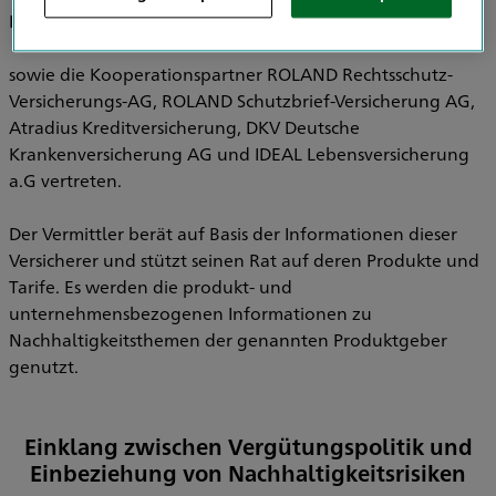
Pensionsfonds AG, HDI Pensionskasse AG
sowie die Kooperationspartner ROLAND Rechtsschutz-
Versicherungs-AG, ROLAND Schutzbrief-Versicherung AG,
Atradius Kreditversicherung, DKV Deutsche
Krankenversicherung AG und IDEAL Lebensversicherung
a.G vertreten.
Der Vermittler berät auf Basis der Informationen dieser
Versicherer und stützt seinen Rat auf deren Produkte und
Tarife. Es werden die produkt- und
unternehmensbezogenen Informationen zu
Nachhaltigkeitsthemen der genannten Produktgeber
genutzt.
Einklang zwischen Vergütungspolitik und
Einbeziehung von Nachhaltigkeitsrisiken