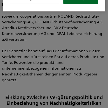
Pensionsfonds AG, HDI Pensionskasse AG
sowie die Kooperationspartner ROLAND Rechtsschutz-
Versicherungs-AG, ROLAND Schutzbrief-Versicherung AG,
Atradius Kreditversicherung, DKV Deutsche
Krankenversicherung AG und IDEAL Lebensversicherung
a.G vertreten.
Der Vermittler berät auf Basis der Informationen dieser
Versicherer und stützt seinen Rat auf deren Produkte und
Tarife. Es werden die produkt- und
unternehmensbezogenen Informationen zu
Nachhaltigkeitsthemen der genannten Produktgeber
genutzt.
Einklang zwischen Vergütungspolitik und
Einbeziehung von Nachhaltigkeitsrisiken