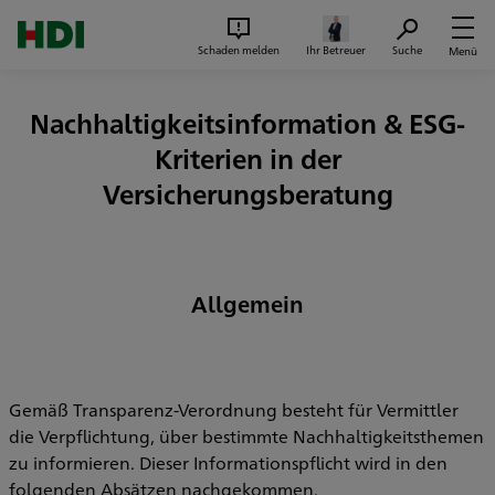
Zum Seiteninhalt springen
Suc
Schaden melden
Ihr Betreuer
Suche
Menü
Nachhaltigkeitsinformation & ESG-
Kriterien in der
Versicherungsberatung
Allgemein
Gemäß Transparenz-Verordnung besteht für Vermittler
die Verpflichtung, über bestimmte Nachhaltigkeitsthemen
zu informieren. Dieser Informationspflicht wird in den
folgenden Absätzen nachgekommen.