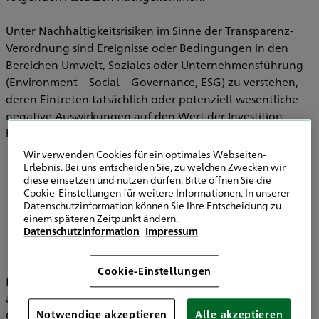
Unter Nachhaltigkeitsrisiken im Sinne der Transparenz-
Verordnung sind Ereignisse oder Bedingungen in den
Bereichen Umwelt, Soziales oder Unternehmensführung
(Environment – Social – Governance, ESG) zu verstehen,
deren Eintreten tatsächlich oder potenziell wesentliche
negative Auswirkungen auf den Wert der Investition
haben können.
Wir verwenden Cookies für ein optimales Webseiten-
Erlebnis. Bei uns entscheiden Sie, zu welchen Zwecken wir
diese einsetzen und nutzen dürfen. Bitte öffnen Sie die
Informationen zu Strategien zur
Cookie-Einstellungen für weitere Informationen. In unserer
Einbeziehung von Nachhaltigkeitsrisiken in
Datenschutzinformation können Sie Ihre Entscheidung zu
der Versicherungsberatung
einem späteren Zeitpunkt ändern.
Datenschutzinformation
Impressum
Cookie-Einstellungen
Im Bereich der Versicherungsvermittlung werden
ausschließlich die HDI Versicherung AG, HDI Global SE, HDI
Global Specialty SE, HDI Lebensversicherung AG, HDI
Notwendige akzeptieren
Alle akzeptieren