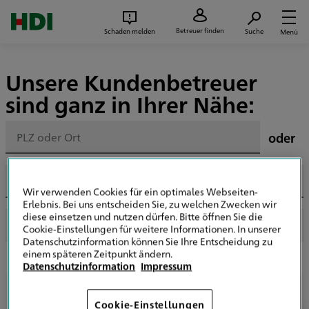
Zum Seiteninhalt springen
Suc
Betreuer finden
Schaden melden
Suche
Menü
Unsere Kundenbetreuer
sind ganz in Ihrer Nähe:
oder
Wir verwenden Cookies für ein optimales Webseiten-
Erlebnis. Bei uns entscheiden Sie, zu welchen Zwecken wir
diese einsetzen und nutzen dürfen. Bitte öffnen Sie die
Cookie-Einstellungen für weitere Informationen. In unserer
Datenschutzinformation können Sie Ihre Entscheidung zu
einem späteren Zeitpunkt ändern.
Datenschutzinformation
Impressum
Ihre Suche hat keine Treffer ergeben?
Cookie-Einstellungen