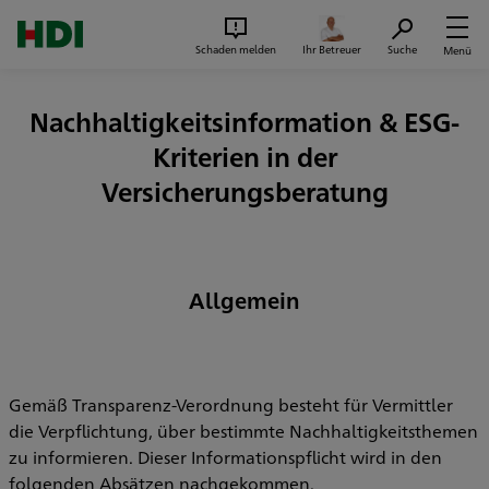
Zum Seiteninhalt springen
Suc
Schaden melden
Ihr Betreuer
Suche
Menü
Nachhaltigkeitsinformation & ESG-
Kriterien in der
Versicherungsberatung
Allgemein
Gemäß Transparenz-Verordnung besteht für Vermittler
die Verpflichtung, über bestimmte Nachhaltigkeitsthemen
zu informieren. Dieser Informationspflicht wird in den
folgenden Absätzen nachgekommen.