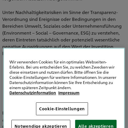
Unter Nachhaltigkeitsrisiken im Sinne der Transparenz-
Verordnung sind Ereignisse oder Bedingungen in den
Bereichen Umwelt, Soziales oder Unternehmensführung
(Environment – Social – Governance, ESG) zu verstehen,
deren Eintreten tatsächlich oder potenziell wesentliche
negative Auswirkungen auf den Wert der Investition
haben können.
Wir verwenden Cookies für ein optimales Webseiten-
Erlebnis. Bei uns entscheiden Sie, zu welchen Zwecken wir
diese einsetzen und nutzen dürfen. Bitte öffnen Sie die
Informationen zu Strategien zur
Cookie-Einstellungen für weitere Informationen. In unserer
Einbeziehung von Nachhaltigkeitsrisiken in
Datenschutzinformation können Sie Ihre Entscheidung zu
der Versicherungsberatung
einem späteren Zeitpunkt ändern.
Datenschutzinformation
Impressum
Cookie-Einstellungen
Im Bereich der Versicherungsvermittlung werden
ausschließlich die HDI Versicherung AG, HDI Global SE, HDI
Global Specialty SE, HDI Lebensversicherung AG, HDI
Notwendige akzeptieren
Alle akzeptieren