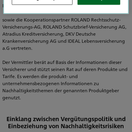
Pensionsfonds AG, HDI Pensionskasse AG
sowie die Kooperationspartner ROLAND Rechtsschutz-
Versicherungs-AG, ROLAND Schutzbrief-Versicherung AG,
Atradius Kreditversicherung, DKV Deutsche
Krankenversicherung AG und IDEAL Lebensversicherung
a.G vertreten.
Der Vermittler berät auf Basis der Informationen dieser
Versicherer und stützt seinen Rat auf deren Produkte und
Tarife. Es werden die produkt- und
unternehmensbezogenen Informationen zu
Nachhaltigkeitsthemen der genannten Produktgeber
genutzt.
Einklang zwischen Vergütungspolitik und
Einbeziehung von Nachhaltigkeitsrisiken