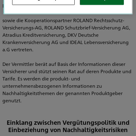
Pensionsfonds AG, HDI Pensionskasse AG
sowie die Kooperationspartner ROLAND Rechtsschutz-
Versicherungs-AG, ROLAND Schutzbrief-Versicherung AG,
Atradius Kreditversicherung, DKV Deutsche
Krankenversicherung AG und IDEAL Lebensversicherung
a.G vertreten.
Der Vermittler berät auf Basis der Informationen dieser
Versicherer und stützt seinen Rat auf deren Produkte und
Tarife. Es werden die produkt- und
unternehmensbezogenen Informationen zu
Nachhaltigkeitsthemen der genannten Produktgeber
genutzt.
Einklang zwischen Vergütungspolitik und
Einbeziehung von Nachhaltigkeitsrisiken