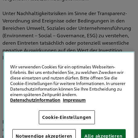
Unter Nachhaltigkeitsrisiken im Sinne der Transparenz-
Verordnung sind Ereignisse oder Bedingungen in den
Bereichen Umwelt, Soziales oder Unternehmensführung
(Environment – Social – Governance, ESG) zu verstehen,
deren Eintreten tatsächlich oder potenziell wesentliche
negative Auswirkungen auf den Wert der Investition
haben können.
Wir verwenden Cookies für ein optimales Webseiten-
Erlebnis. Bei uns entscheiden Sie, zu welchen Zwecken wir
diese einsetzen und nutzen dürfen. Bitte öffnen Sie die
Informationen zu Strategien zur
Cookie-Einstellungen für weitere Informationen. In unserer
Einbeziehung von Nachhaltigkeitsrisiken in
Datenschutzinformation können Sie Ihre Entscheidung zu
der Versicherungsberatung
einem späteren Zeitpunkt ändern.
Datenschutzinformation
Impressum
Cookie-Einstellungen
Im Bereich der Versicherungsvermittlung werden
ausschließlich die HDI Versicherung AG, HDI Global SE, HDI
Global Specialty SE, HDI Lebensversicherung AG, HDI
Notwendige akzeptieren
Alle akzeptieren