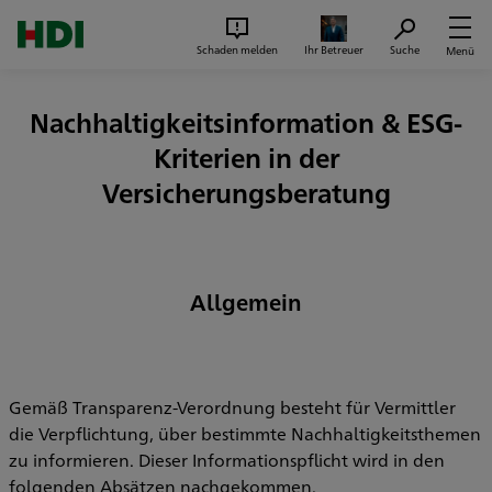
Zum Seiteninhalt springen
Suc
Schaden melden
Ihr Betreuer
Suche
Menü
Nachhaltigkeitsinformation & ESG-
Kriterien in der
Versicherungsberatung
Allgemein
Gemäß Transparenz-Verordnung besteht für Vermittler
die Verpflichtung, über bestimmte Nachhaltigkeitsthemen
zu informieren. Dieser Informationspflicht wird in den
folgenden Absätzen nachgekommen.