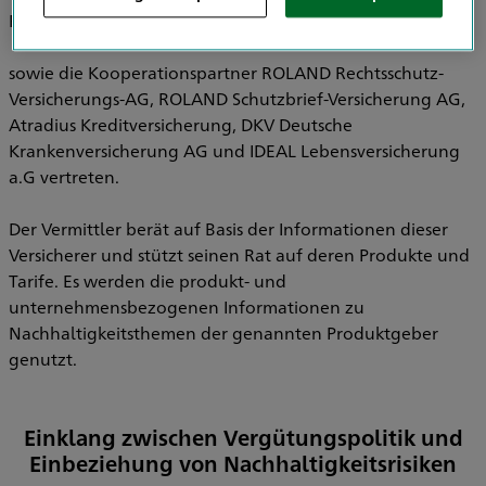
Pensionsfonds AG, HDI Pensionskasse AG
sowie die Kooperationspartner ROLAND Rechtsschutz-
Versicherungs-AG, ROLAND Schutzbrief-Versicherung AG,
Atradius Kreditversicherung, DKV Deutsche
Krankenversicherung AG und IDEAL Lebensversicherung
a.G vertreten.
Der Vermittler berät auf Basis der Informationen dieser
Versicherer und stützt seinen Rat auf deren Produkte und
Tarife. Es werden die produkt- und
unternehmensbezogenen Informationen zu
Nachhaltigkeitsthemen der genannten Produktgeber
genutzt.
Einklang zwischen Vergütungspolitik und
Einbeziehung von Nachhaltigkeitsrisiken