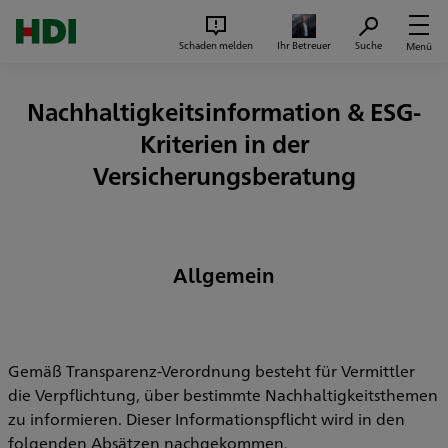
Zum Seiteninhalt springen
Suc
Schaden melden
Ihr Betreuer
Suche
Menü
Nachhaltigkeitsinformation & ESG-
Kriterien in der
Versicherungsberatung
Allgemein
Gemäß Transparenz-Verordnung besteht für Vermittler
die Verpflichtung, über bestimmte Nachhaltigkeitsthemen
zu informieren. Dieser Informationspflicht wird in den
folgenden Absätzen nachgekommen.