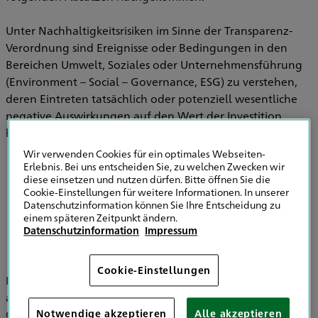
Unter Nachhaltigkeitsrisiken im Sinne der Transparenz-
Verordnung sind Ereignisse oder Bedingungen in den
Bereichen Umwelt, Soziales oder Unternehmensführung
(Environment – Social – Governance, ESG) zu verstehen,
deren Eintreten tatsächlich oder potenziell wesentliche
negative Auswirkungen auf den Wert der Investition
haben können.
Wir verwenden Cookies für ein optimales Webseiten-
Erlebnis. Bei uns entscheiden Sie, zu welchen Zwecken wir
diese einsetzen und nutzen dürfen. Bitte öffnen Sie die
Informationen zu Strategien zur
Cookie-Einstellungen für weitere Informationen. In unserer
Einbeziehung von Nachhaltigkeitsrisiken in
Datenschutzinformation können Sie Ihre Entscheidung zu
der Versicherungsberatung
einem späteren Zeitpunkt ändern.
Datenschutzinformation
Impressum
Cookie-Einstellungen
Im Bereich der Versicherungsvermittlung werden
ausschließlich die HDI Versicherung AG, HDI Global SE, HDI
Global Specialty SE, HDI Lebensversicherung AG, HDI
Notwendige akzeptieren
Alle akzeptieren