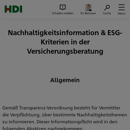
Zum Seiteninhalt springen
Suc
Schaden melden
Ihr Betreuer
Suche
Menü
Nachhaltigkeitsinformation & ESG-
Kriterien in der
Versicherungsberatung
Allgemein
Gemäß Transparenz-Verordnung besteht für Vermittler
die Verpflichtung, über bestimmte Nachhaltigkeitsthemen
zu informieren. Dieser Informationspflicht wird in den
folgenden Absätzen nachgekommen.