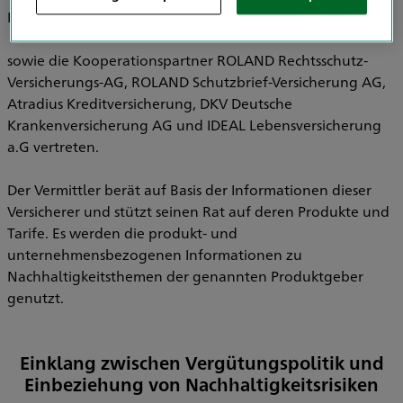
Pensionsfonds AG, HDI Pensionskasse AG
sowie die Kooperationspartner ROLAND Rechtsschutz-
Versicherungs-AG, ROLAND Schutzbrief-Versicherung AG,
Atradius Kreditversicherung, DKV Deutsche
Krankenversicherung AG und IDEAL Lebensversicherung
a.G vertreten.
Der Vermittler berät auf Basis der Informationen dieser
Versicherer und stützt seinen Rat auf deren Produkte und
Tarife. Es werden die produkt- und
unternehmensbezogenen Informationen zu
Nachhaltigkeitsthemen der genannten Produktgeber
genutzt.
Einklang zwischen Vergütungspolitik und
Einbeziehung von Nachhaltigkeitsrisiken