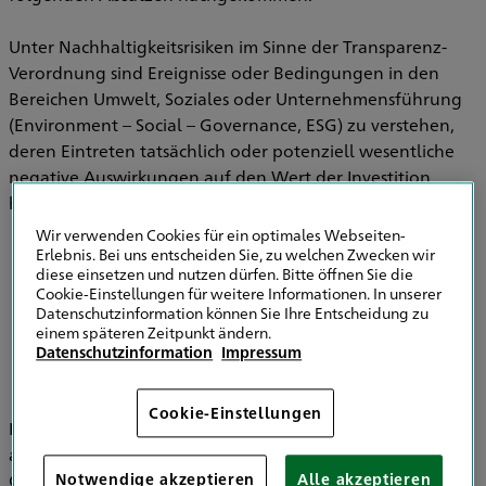
Unter Nachhaltigkeitsrisiken im Sinne der Transparenz-
Verordnung sind Ereignisse oder Bedingungen in den
Bereichen Umwelt, Soziales oder Unternehmensführung
(Environment – Social – Governance, ESG) zu verstehen,
deren Eintreten tatsächlich oder potenziell wesentliche
negative Auswirkungen auf den Wert der Investition
haben können.
Wir verwenden Cookies für ein optimales Webseiten-
Erlebnis. Bei uns entscheiden Sie, zu welchen Zwecken wir
diese einsetzen und nutzen dürfen. Bitte öffnen Sie die
Informationen zu Strategien zur
Cookie-Einstellungen für weitere Informationen. In unserer
Einbeziehung von Nachhaltigkeitsrisiken in
Datenschutzinformation können Sie Ihre Entscheidung zu
der Versicherungsberatung
einem späteren Zeitpunkt ändern.
Datenschutzinformation
Impressum
Cookie-Einstellungen
Im Bereich der Versicherungsvermittlung werden
ausschließlich die HDI Versicherung AG, HDI Global SE, HDI
Global Specialty SE, HDI Lebensversicherung AG, HDI
Notwendige akzeptieren
Alle akzeptieren