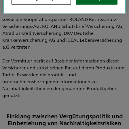
Pensionsfonds AG, HDI Pensionskasse AG
sowie die Kooperationspartner ROLAND Rechtsschutz-
Versicherungs-AG, ROLAND Schutzbrief-Versicherung AG,
Atradius Kreditversicherung, DKV Deutsche
Krankenversicherung AG und IDEAL Lebensversicherung
a.G vertreten.
Der Vermittler berät auf Basis der Informationen dieser
Versicherer und stützt seinen Rat auf deren Produkte und
Tarife. Es werden die produkt- und
unternehmensbezogenen Informationen zu
Nachhaltigkeitsthemen der genannten Produktgeber
genutzt.
Einklang zwischen Vergütungspolitik und
Einbeziehung von Nachhaltigkeitsrisiken