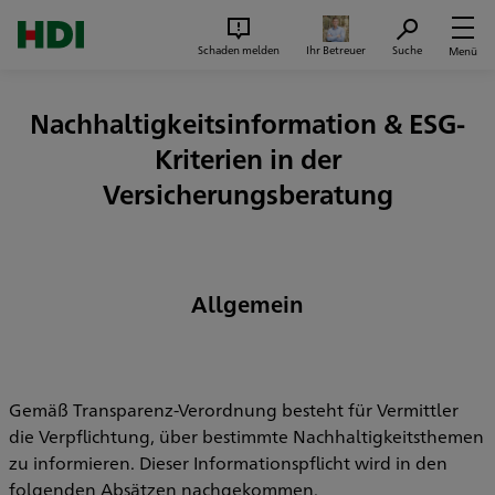
Zum Seiteninhalt springen
Suc
Schaden melden
Ihr Betreuer
Suche
Menü
Nachhaltigkeitsinformation & ESG-
Kriterien in der
Versicherungsberatung
Allgemein
Gemäß Transparenz-Verordnung besteht für Vermittler
die Verpflichtung, über bestimmte Nachhaltigkeitsthemen
zu informieren. Dieser Informationspflicht wird in den
folgenden Absätzen nachgekommen.