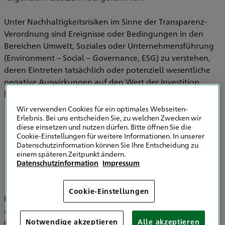
Unter Nachhaltigkeitsrisiken im Sinne der Transparenz-
Verordnung sind Ereignisse oder Bedingungen in den
Bereichen Umwelt, Soziales oder Unternehmensführung
(Environment – Social – Governance, ESG) zu verstehen,
deren Eintreten tatsächlich oder potenziell wesentliche
negative Auswirkungen auf den Wert der Investition
haben können.
Wir verwenden Cookies für ein optimales Webseiten-
Erlebnis. Bei uns entscheiden Sie, zu welchen Zwecken wir
diese einsetzen und nutzen dürfen. Bitte öffnen Sie die
Informationen zu Strategien zur
Cookie-Einstellungen für weitere Informationen. In unserer
Einbeziehung von Nachhaltigkeitsrisiken in
Datenschutzinformation können Sie Ihre Entscheidung zu
der Versicherungsberatung
einem späteren Zeitpunkt ändern.
Datenschutzinformation
Impressum
Cookie-Einstellungen
Im Bereich der Versicherungsvermittlung werden
ausschließlich die HDI Versicherung AG, HDI Global SE, HDI
Global Specialty SE, HDI Lebensversicherung AG, HDI
Notwendige akzeptieren
Alle akzeptieren