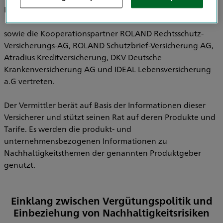
Pensionsfonds AG, HDI Pensionskasse AG
sowie die Kooperationspartner ROLAND Rechtsschutz-
Versicherungs-AG, ROLAND Schutzbrief-Versicherung AG,
Atradius Kreditversicherung, DKV Deutsche
Krankenversicherung AG und IDEAL Lebensversicherung
a.G vertreten.
Der Vermittler berät auf Basis der Informationen dieser
Versicherer und stützt seinen Rat auf deren Produkte und
Tarife. Es werden die produkt- und
unternehmensbezogenen Informationen zu
Nachhaltigkeitsthemen der genannten Produktgeber
genutzt.
Einklang zwischen Vergütungspolitik und
Einbeziehung von Nachhaltigkeitsrisiken