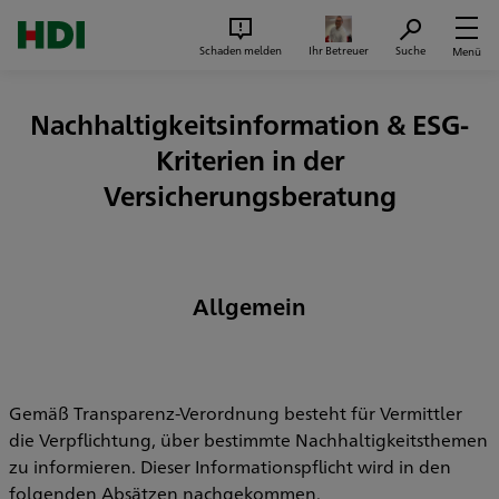
Zum Seiteninhalt springen
Suc
Schaden melden
Ihr Betreuer
Suche
Menü
Nachhaltigkeitsinformation & ESG-
Kriterien in der
Versicherungsberatung
Allgemein
Gemäß Transparenz-Verordnung besteht für Vermittler
die Verpflichtung, über bestimmte Nachhaltigkeitsthemen
zu informieren. Dieser Informationspflicht wird in den
folgenden Absätzen nachgekommen.