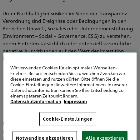
Unter Nachhaltigkeitsrisiken im Sinne der Transparenz-
Verordnung sind Ereignisse oder Bedingungen in den
Bereichen Umwelt, Soziales oder Unternehmensführung
(Environment – Social – Governance, ESG) zu verstehen,
deren Eintreten tatsächlich oder potenziell wesentliche
negative Auswirkungen auf den Wert der Investition
haben können.
Wir verwenden Cookies für ein optimales Webseiten-
Erlebnis. Bei uns entscheiden Sie, zu welchen Zwecken wir
diese einsetzen und nutzen dürfen. Bitte öffnen Sie die
Informationen zu Strategien zur
Cookie-Einstellungen für weitere Informationen. In unserer
Einbeziehung von Nachhaltigkeitsrisiken in
Datenschutzinformation können Sie Ihre Entscheidung zu
der Versicherungsberatung
einem späteren Zeitpunkt ändern.
Datenschutzinformation
Impressum
Cookie-Einstellungen
Im Bereich der Versicherungsvermittlung werden
ausschließlich die HDI Versicherung AG, HDI Global SE, HDI
Global Specialty SE, HDI Lebensversicherung AG, HDI
Notwendige akzeptieren
Alle akzeptieren