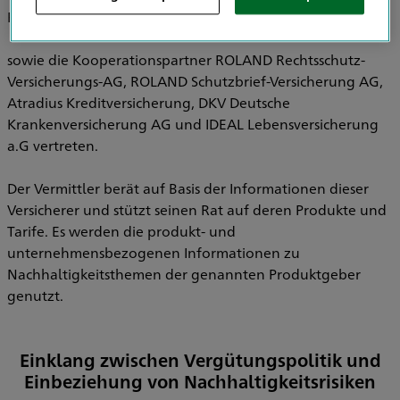
Pensionsfonds AG, HDI Pensionskasse AG
sowie die Kooperationspartner ROLAND Rechtsschutz-
Versicherungs-AG, ROLAND Schutzbrief-Versicherung AG,
Atradius Kreditversicherung, DKV Deutsche
Krankenversicherung AG und IDEAL Lebensversicherung
a.G vertreten.
Der Vermittler berät auf Basis der Informationen dieser
Versicherer und stützt seinen Rat auf deren Produkte und
Tarife. Es werden die produkt- und
unternehmensbezogenen Informationen zu
Nachhaltigkeitsthemen der genannten Produktgeber
genutzt.
Einklang zwischen Vergütungspolitik und
Einbeziehung von Nachhaltigkeitsrisiken