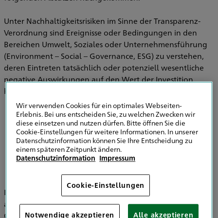
Unter Nachhaltigkeitsrisiken im Sinne der Transparenz-
Verordnung sind Ereignisse oder Bedingungen in den
Bereichen Umwelt, Soziales oder Unternehmensführung
(Environment – Social – Governance, ESG) zu verstehen,
deren Eintreten tatsächlich oder potenziell wesentliche
negative Auswirkungen auf den Wert der Investition
haben können.
Wir verwenden Cookies für ein optimales Webseiten-
Erlebnis. Bei uns entscheiden Sie, zu welchen Zwecken wir
diese einsetzen und nutzen dürfen. Bitte öffnen Sie die
Informationen zu Strategien zur
Cookie-Einstellungen für weitere Informationen. In unserer
Einbeziehung von Nachhaltigkeitsrisiken in
Datenschutzinformation können Sie Ihre Entscheidung zu
der Versicherungsberatung
einem späteren Zeitpunkt ändern.
Datenschutzinformation
Impressum
Cookie-Einstellungen
Im Bereich der Versicherungsvermittlung werden
ausschließlich die HDI Versicherung AG, HDI Global SE, HDI
Global Specialty SE, HDI Lebensversicherung AG, HDI
Notwendige akzeptieren
Alle akzeptieren