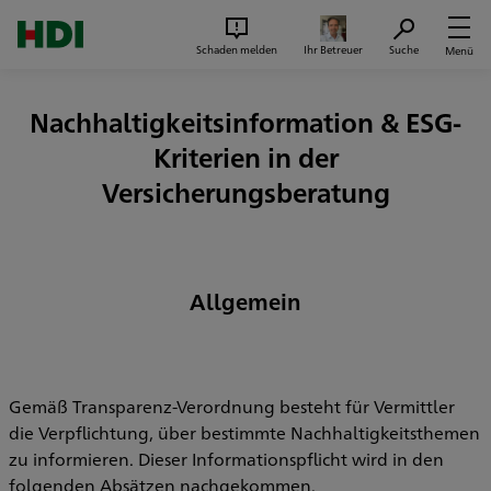
Zum Seiteninhalt springen
Suc
Schaden melden
Ihr Betreuer
Suche
Menü
Nachhaltigkeitsinformation & ESG-
Kriterien in der
Versicherungsberatung
Allgemein
Gemäß Transparenz-Verordnung besteht für Vermittler
die Verpflichtung, über bestimmte Nachhaltigkeitsthemen
zu informieren. Dieser Informationspflicht wird in den
folgenden Absätzen nachgekommen.