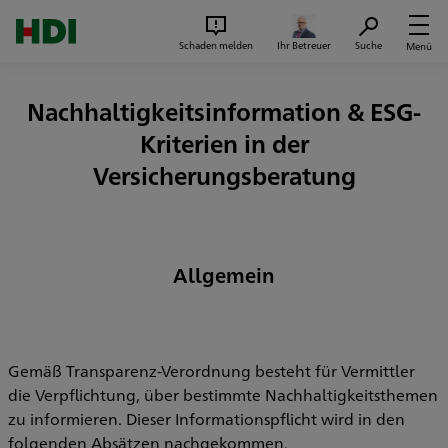
Zum Seiteninhalt springen
Suc
Schaden melden
Ihr Betreuer
Suche
Menü
Nachhaltigkeitsinformation & ESG-
Kriterien in der
Versicherungsberatung
Allgemein
Gemäß Transparenz-Verordnung besteht für Vermittler
die Verpflichtung, über bestimmte Nachhaltigkeitsthemen
zu informieren. Dieser Informationspflicht wird in den
folgenden Absätzen nachgekommen.