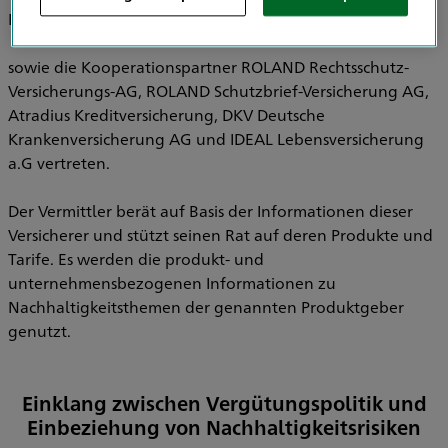
Pensionsfonds AG, HDI Pensionskasse AG
sowie die Kooperationspartner ROLAND Rechtsschutz-
Versicherungs-AG, ROLAND Schutzbrief-Versicherung AG,
Atradius Kreditversicherung, DKV Deutsche
Krankenversicherung AG und IDEAL Lebensversicherung
a.G vertreten.
Der Vermittler berät auf Basis der Informationen dieser
Versicherer und stützt seinen Rat auf deren Produkte und
Tarife. Es werden die produkt- und
unternehmensbezogenen Informationen zu
Nachhaltigkeitsthemen der genannten Produktgeber
genutzt.
Einklang zwischen Vergütungspolitik und
Einbeziehung von Nachhaltigkeitsrisiken