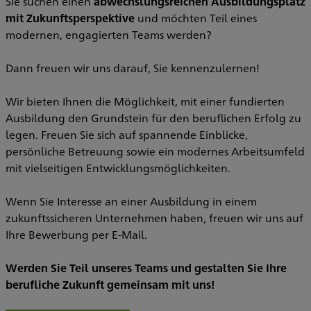
Sie suchen einen
abwechslungsreichen Ausbildungsplatz
H
mit Zukunftsperspektive
und möchten Teil eines
modernen, engagierten Teams werden?
E
Dann freuen wir uns darauf, Sie kennenzulernen!
n,
b
V
Wir bieten Ihnen die Möglichkeit, mit einer fundierten
Ausbildung den Grundstein für den beruflichen Erfolg zu
e
legen. Freuen Sie sich auf spannende Einblicke,
persönliche Betreuung sowie ein modernes Arbeitsumfeld
J
mit vielseitigen Entwicklungsmöglichkeiten.
e
S
A
Wenn Sie Interesse an einer Ausbildung in einem
u
zukunftssicheren Unternehmen haben, freuen wir uns auf
k
Ihre Bewerbung per E-Mail.
W
Werden Sie Teil unseres Teams und gestalten Sie Ihre
berufliche Zukunft gemeinsam mit uns!