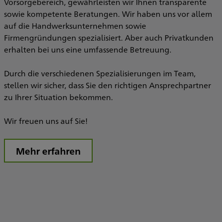
Vorsorgebereich, gewährleisten wir Ihnen transparente
e
S
sowie kompetente Beratungen. Wir haben uns vor allem
Z
auf die Handwerksunternehmen sowie
d
Firmengründungen spezialisiert. Aber auch Privatkunden
erhalten bei uns eine umfassende Betreuung.
s
Durch die verschiedenen Spezialisierungen im Team,
I
stellen wir sicher, dass Sie den richtigen Ansprechpartner
T
zu Ihrer Situation bekommen.
S
V
Wir freuen uns auf Sie!
u
Mehr erfahren