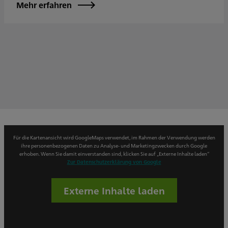
Mehr erfahren
Für die Kartenansicht wird GoogleMaps verwendet, im Rahmen der Verwendung werden
ihre personenbezogenen Daten zu Analyse- und Marketingzwecken durch Google
erhoben. Wenn Sie damit einverstanden sind, klicken Sie auf „Externe Inhalte laden“
Zur Datenschutzerklärung von Google
Externe Inhalte laden