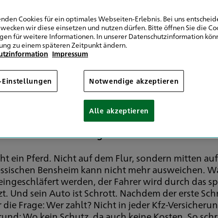
nden Cookies für ein optimales Webseiten-Erlebnis. Bei uns entscheide
wecken wir diese einsetzen und nutzen dürfen. Bitte öffnen Sie die Co
ngen für weitere Informationen. In unserer Datenschutzinformation könn
ung zu einem späteren Zeitpunkt ändern.
utzinformation
Impressum
-Einstellungen
Notwendige akzeptieren
 Mär von der "billigen" Kfz-V
Alle akzeptieren
t riskant, nur auf den Preis seiner Kfz-Versicheru
, verzichtet auf Leistungen und wird bei einem S
ht ein Pferd. Nicht auf dem Flur, sondern mitten auf
ssischen Bensheim kann nicht mehr ausweichen. Wag
eingeschläfert werden, der Fahrer wird durch das sp
zt. Und sein Auto ist Schrott. Nachdem der erste Sch
 die Frage: Wer zahlt? Nicht in jeder Kfz-Versicheru
und: Wo kein Schutz, da auch keine Kosten. So schr