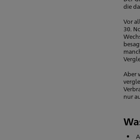
die d
Vor al
30. No
Wechs
besagt
manche
Vergle
Aber w
vergl
Verbr
nur au
Was
A