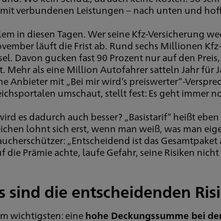
amit verbundenen Leistungen – nach unten und hoff
lem in diesen Tagen. Wer seine Kfz-Versicherung we
vember läuft die Frist ab. Rund sechs Millionen Kfz
el. Davon gucken fast 90 Prozent nur auf den Prei
. Mehr als eine Million Autofahrer satteln Jahr für
 Anbieter mit „Bei mir wird’s preiswerter“-Versprec
ichsportalen umschaut, stellt fest: Es geht immer no
ird es dadurch auch besser? „Basistarif“ heißt eben 
eichen lohnt sich erst, wenn man weiß, was man eige
aucherschützer: „Entscheidend ist das Gesamtpaket a
f die Prämie achte, laufe Gefahr, seine Risiken nic
 sind die entscheidenden Ris
m wichtigsten: eine
hohe Deckungssumme bei der 