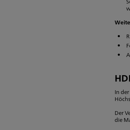
S
w
Weite
R
F
A
HDI
In der
Höchs
Der Ve
die Ma