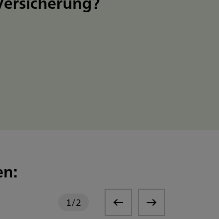
‑Versicherung?
en:
1
/
2