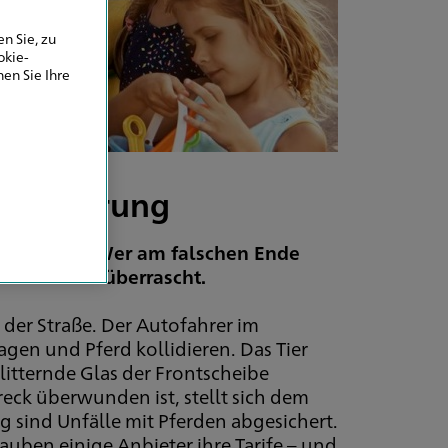
n Sie, zu
okie-
en Sie Ihre
ersicherung
ng zu achten Wer am falschen Ende
chaden böse überrascht.
 der Straße. Der Autofahrer im
en und Pferd kollidieren. Das Tier
litternde Glas der Frontscheibe
reck überwunden ist, stellt sich dem
ng sind Unfälle mit Pferden abgesichert.
auben einige Anbieter ihre Tarife – und