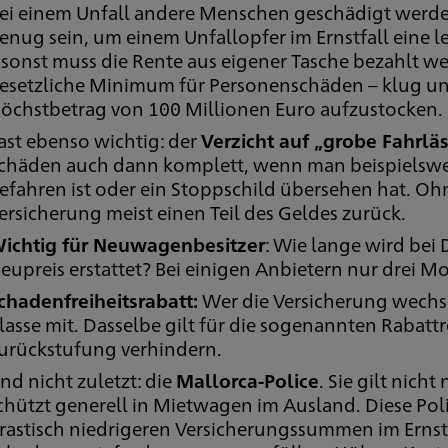
ei einem Unfall andere Menschen geschädigt werd
enug sein, um einem Unfallopfer im Ernstfall eine
 sonst muss die Rente aus eigener Tasche bezahlt we
esetzliche Minimum für Personenschäden – klug und
öchstbetrag von 100 Millionen Euro aufzustocken.
ast ebenso wichtig: der
Verzicht auf „grobe Fahrläs
chäden auch dann komplett, wenn man beispielswe
efahren ist oder ein Stoppschild übersehen hat. Ohn
ersicherung meist einen Teil des Geldes zurück.
ichtig für Neuwagenbesitzer
: Wie lange wird bei
eupreis erstattet? Bei einigen Anbietern nur drei M
chadenfreiheitsrabatt:
Wer die Versicherung wechse
lasse mit. Dasselbe gilt für die sogenannten Rabattr
urückstufung verhindern.
nd nicht zuletzt: die
Mallorca-Police
. Sie gilt nich
chützt generell in Mietwagen im Ausland. Diese Polic
rastisch niedrigeren Versicherungssummen im Ernstf