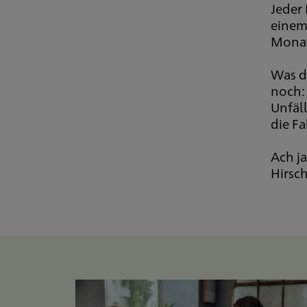
Jeder
einem
Monat
Was d
noch: 
Unfäl
die Fa
Ach j
Hirsc