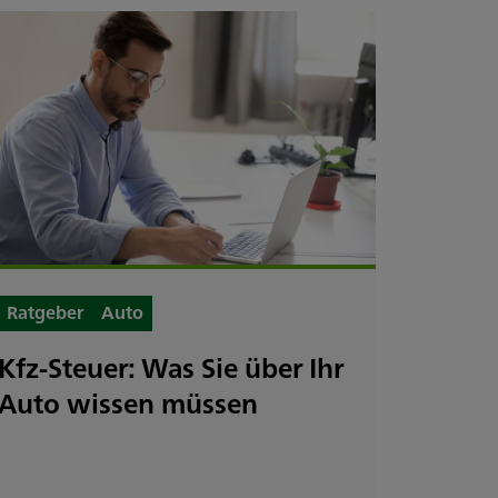
Ratgeber
Auto
Ratgebe
Kfz-Steuer: Was Sie über Ihr
Kfz-V
Auto wissen müssen
Tipps