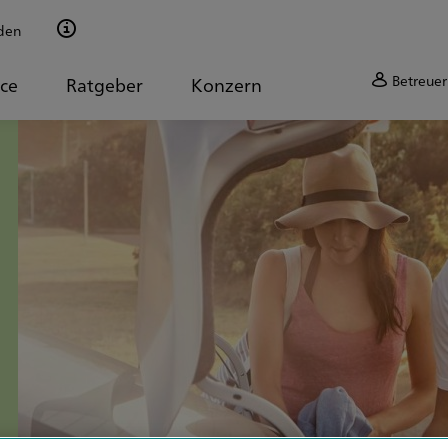
den
Betreuer
ice
Ratgeber
Konzern