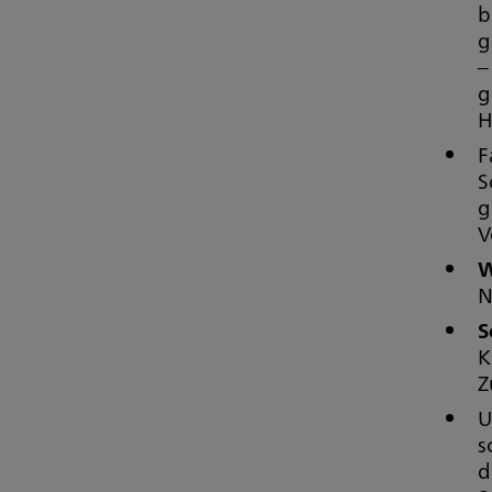
b
g
–
g
H
F
S
g
V
W
N
S
K
Z
U
s
d