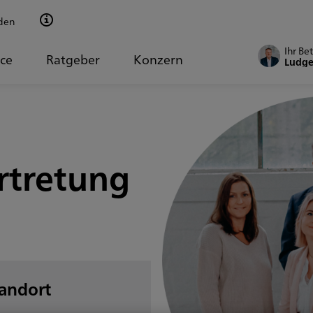
den
Ihr Be
ice
Ratgeber
Konzern
Ludge
rtretung
tandort