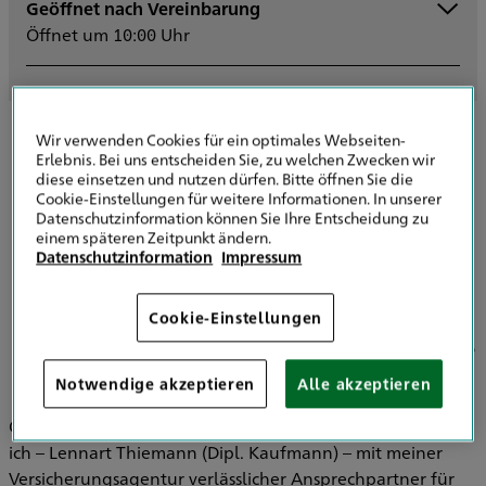
Geöffnet nach Vereinbarung
Montag
10:00 - 16:00
Öffnet um 10:00 Uhr
Dienstag
10:00 - 16:00
Mittwoch
10:00 - 16:00
Donnerstag
10:00 - 16:00
Freitag
10:00 - 15:00
Samstag
Wir verwenden Cookies für ein optimales Webseiten-
Erlebnis. Bei uns entscheiden Sie, zu welchen Zwecken wir
Sonntag
Kontaktanfrage senden
diese einsetzen und nutzen dürfen. Bitte öffnen Sie die
Sowie nach Vereinbarung
Cookie-Einstellungen für weitere Informationen. In unserer
Datenschutzinformation können Sie Ihre Entscheidung zu
einem späteren Zeitpunkt ändern.
Datenschutzinformation
Impressum
Cookie-Einstellungen
Ihr Partner für Versicherungen und Vorsorge
in Halle (Saale)
Notwendige akzeptieren
Alle akzeptieren
Optimal in Halle (Saale) für meine Kunden erreichbar, bin
ich – Lennart Thiemann (Dipl. Kaufmann) – mit meiner
Versicherungsagentur verlässlicher Ansprechpartner für