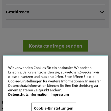
Geschlossen
Montag
Dienstag
Mittwoch
Donnerstag
Freitag
Samstag
Kontaktanfrage senden
Sonntag
Wir verwenden Cookies für ein optimales Webseiten-
Erlebnis. Bei uns entscheiden Sie, zu welchen Zwecken wir
diese einsetzen und nutzen dürfen. Bitte öffnen Sie die
Cookie-Einstellungen für weitere Informationen. In unserer
Ihre Spezialisten für Versicherungen und
Datenschutzinformation können Sie Ihre Entscheidung zu
Vorsorge in Osnabrück
einem späteren Zeitpunkt ändern.
Datenschutzinformation
Impressum
In einem persönlichen Gespräch mache ich mir zunächst
ein Bild von der individuellen Situation meiner Kunden,
Cookie-Einstellungen