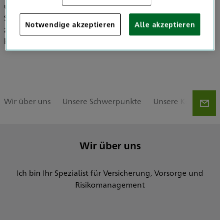
um darauf aufbauend maßgeschneiderte Konzepte und
Strategien zu entwickeln. Verantwortungsbewusstsein
Notwendige akzeptieren
Alle akzeptieren
zählt zu den Eigenschaften, die mich am besten
beschreiben – Überzeugen Sie sich gern selbst!
Wir über uns
Unsere Schwerpunkte
Unsere Kooperati
Wir über uns
Ich bin Ihr Spezialist für Versicherung, Vorsorge und
Risikomanagement