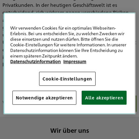
Privatkunden. In der heutigen Geschäftswelt ist es
entscheidend, sich wirksam gegen verschiedene Risiken
abzusichern und gleichzeitig finanzielle Stabilität zu
gewährleisten. Für Unternehmen, Architekten, Ingenieure
Wir verwenden Cookies für ein optimales Webseiten-
Erlebnis. Bei uns entscheiden Sie, zu welchen Zwecken wir
und Privatpersonen im Kreis Minden-Lübbecke und
diese einsetzen und nutzen dürfen. Bitte öffnen Sie die
Umgebung sind wir nun die kompetente Anlaufstelle. Seit
Cookie-Einstellungen für weitere Informationen. In unserer
dem 1. November 2023 bieten wir unseren Kunden
Datenschutzinformation können Sie Ihre Entscheidung zu
einem späteren Zeitpunkt ändern.
individuelle Versicherungs- und Finanzlösungen und
Datenschutzinformation
Impressum
beraten Sie umfassend.
Cookie-Einstellungen
Notwendige akzeptieren
Alle akzeptieren
Wir über uns
Unser Team
Unsere Schwerpunkte
Uns
Wir über uns