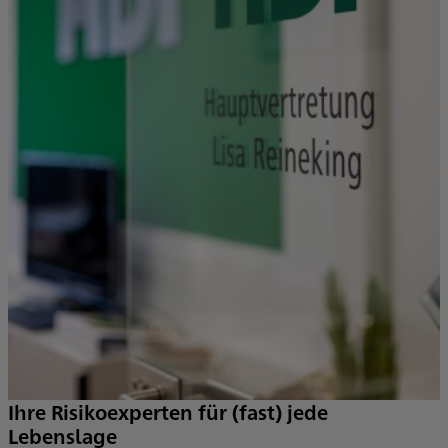
W
V
s
e
Ihre Risikoexperten für (fast) jede
Lebenslage