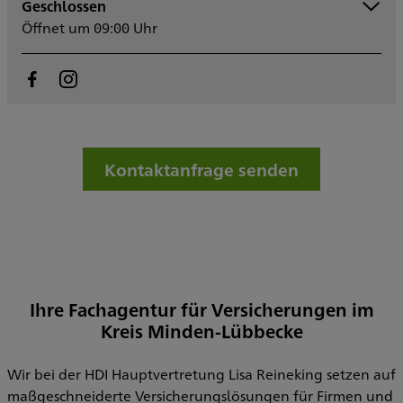
Geschlossen
Montag
09:00 - 17:00
Öffnet um 09:00 Uhr
Dienstag
09:00 - 17:00
Mittwoch
09:00 - 17:00
Donnerstag
09:00 - 17:00
Freitag
09:00 - 14:00
Samstag
Sonntag
Kontaktanfrage senden
Ihre Fachagentur für Versicherungen im
Kreis Minden-Lübbecke
Wir bei der HDI Hauptvertretung Lisa Reineking setzen auf
maßgeschneiderte Versicherungslösungen für Firmen und