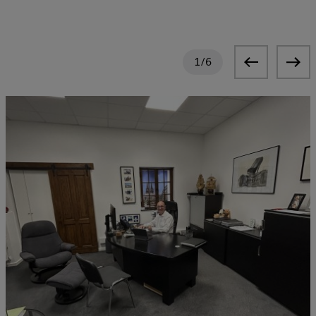
1
/
6