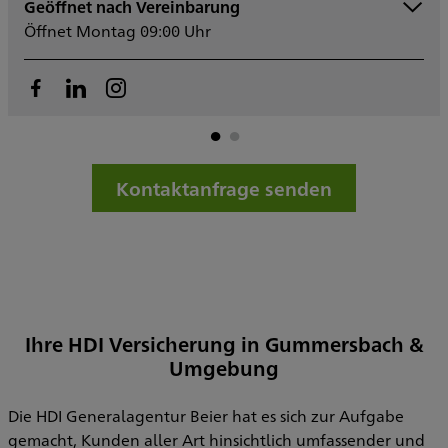
Geöffnet nach Vereinbarung
Montag
09:00 - 13:00
Ge
Öffnet Montag 09:00 Uhr
14:30 - 17:30
Dienstag
09:00 - 13:00
Mittwoch
09:00 - 13:00
Donnerstag
09:00 - 13:00
F
14:30 - 17:30
Freitag
09:00 - 13:00
Samstag
Kontaktanfrage senden
Sonntag
Sowie nach Vereinbarung
Ihre HDI Versicherung in Gummersbach &
Umgebung
Die HDI Generalagentur Beier hat es sich zur Aufgabe
gemacht, Kunden aller Art hinsichtlich umfassender und