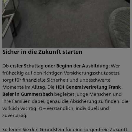
C
k
i
,
z
Sicher in die Zukunft starten
S
Ob
erster Schultag oder Beginn der Ausbildung:
Wer
O
frühzeitig auf den richtigen Versicherungsschutz setzt,
s
sorgt für finanzielle Sicherheit und unbeschwerte
e
Momente im Alltag. Die
HDI Generalvertretung Frank
Beier in Gummersbach
begleitet junge Menschen und
S
ihre Familien dabei, genau die Absicherung zu finden, die
s
wirklich wichtig ist – verständlich, individuell und
zuverlässig.
S
d
So legen Sie den Grundstein für eine sorgenfreie Zukunft.