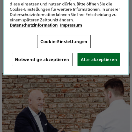
diese einsetzen und nutzen dürfen. Bitte öffnen Sie die
Wir über uns
Cookie-Einstellungen für weitere Informationen. In unserer
Datenschutzinformation können Sie Ihre Entscheidung zu
einem späteren Zeitpunkt ändern.
Wir sind Ihre Spezialisten für Versicherung, Vorsorge und
Datenschutzinformation
Impressum
Risikomanagement
Cookie-Einstellungen
1
/
2
Notwendige akzeptieren
Alle akzeptieren