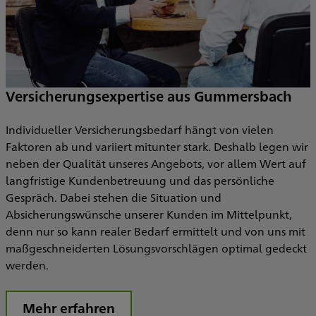
Versicherungsexpertise aus Gummersbach
e
S
Z
Individueller Versicherungsbedarf hängt von vielen
d
Faktoren ab und variiert mitunter stark. Deshalb legen wir
neben der Qualität unseres Angebots, vor allem Wert auf
s
langfristige Kundenbetreuung und das persönliche
Gespräch. Dabei stehen die Situation und
I
Absicherungswünsche unserer Kunden im Mittelpunkt,
T
denn nur so kann realer Bedarf ermittelt und von uns mit
S
maßgeschneiderten Lösungsvorschlägen optimal gedeckt
V
werden.
u
Mehr erfahren