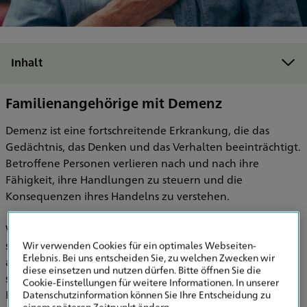
Inhalt
Versicherungslösung – für die an Demenz erkrankte Person
Familienangehörige mit Demenz
Demenz ist eine fortschreitende Erkrankung, die das
Gedächtnis, das Denken und das Verhalten beeinträchtigt.
Betroffene Personen verlieren nach und nach ihre
Fähigkeit, ihre Handlungen zu steuern und die
Konsequenzen ihres Handelns zu verstehen.
Wenn geliebte Angehörige von Demenz betroffen sind,
stehen viele Familien vor der Frage: Wie sieht die Haftung
Wir verwenden Cookies für ein optimales Webseiten-
Erlebnis. Bei uns entscheiden Sie, zu welchen Zwecken wir
aus, falls die Person Schäden verursacht? We kann man
diese einsetzen und nutzen dürfen. Bitte öffnen Sie die
sich optimal versichern? Und welche Rolle spielt die
Cookie-Einstellungen für weitere Informationen. In unserer
Privathaftpflichtversicherung dabei?
Datenschutzinformation können Sie Ihre Entscheidung zu
einem späteren Zeitpunkt ändern.