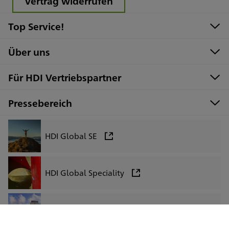
Vertrag widerrufen
Top Service!
Über uns
Für HDI Vertriebspartner
Pressebereich
HDI Global SE
HDI Global Speciality
HDI Bancassurance