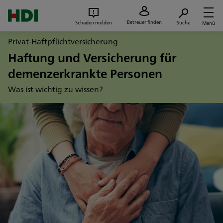
Zum Seiteninhalt springen
Suc
Betreuer finden
Schaden melden
Suche
Menü
Privat-Haftpflichtversicherung
Haftung und Versicherung für
demenzerkrankte Personen
Was ist wichtig zu wissen?