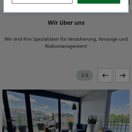
Wirtschaftsprüfer, vBP & Steuerberater
Rechtsanwälte, Notare & Insolvenzverwalter
Wir über uns
Architekten & Ingenieure
Firmen & Geschäftsführer
Wir sind Ihre Spezialisten für Versicherung, Vorsorge und
Risikomanagement
1
/
3