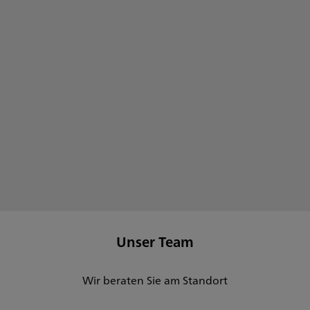
D
S
u
A
p
L
Unser Team
Wir beraten Sie am Standort