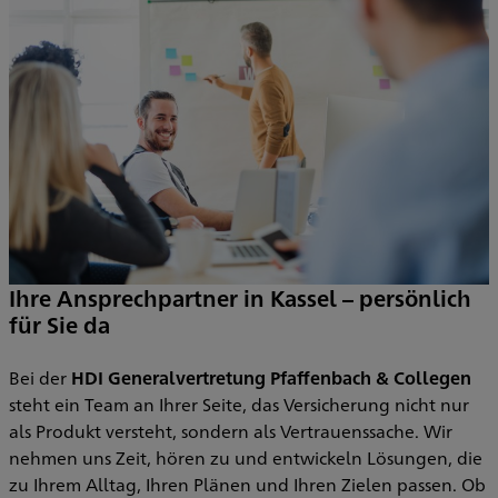
Ihre Ansprechpartner in Kassel – persönlich
s
für Sie da
P
Bei der
HDI Generalvertretung Pfaffenbach & Collegen
S
steht ein Team an Ihrer Seite, das Versicherung nicht nur
A
e
als Produkt versteht, sondern als Vertrauenssache. Wir
U
nehmen uns Zeit, hören zu und entwickeln Lösungen, die
p
i
zu Ihrem Alltag, Ihren Plänen und Ihren Zielen passen. Ob
e