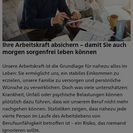
Ihre Arbeitskraft absichern – damit Sie auch
morgen sorgenfrei leben können
E
R
Unsere Arbeitskraft ist die Grundlage für nahezu alles im
V
Leben: Sie ermöglicht uns, ein stabiles Einkommen zu
w
erzielen, unsere Familie zu versorgen und persönliche
e
V
Wünsche zu verwirklichen. Doch was viele unterschätzen:
S
Krankheit, Unfall oder psychische Belastungen können
B
plötzlich dazu führen, dass wir unserem Beruf nicht mehr
a
nachgehen können. Statistiken zeigen, dass nahezu jede
e
vierte Person im Laufe des Arbeitslebens von
I
Berufsunfähigkeit betroffen ist – ein Risiko, das niemand
ignorieren sollte.