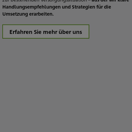
Handlungsempfehlungen und Strategien für die
Umsetzung erarbeiten.
f
Erfahren Sie mehr über uns
a
F
B
S
D
s
R
A
V
S