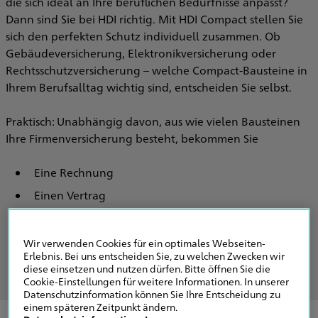
die sich ideal an Ihre beruflichen Bedürfnisse anpasst?
Dann sind Sie bei HDI richtig. Mit HDI Compact stellen Sie
sich den perfekten Schutz individuell zusammen. Ob
Gebäudeversicherung, Elektronikversicherung oder
Rechtsschutzversicherung – welche Compact-Bausteine in
Ihrem Berufsalltag wichtig sind, entscheiden Sie selbst.
Praktisch: Unabhängig davon, aus wie vielen Bausteinen
Ihre Firmenversicherung besteht, bekommen Sie
Eine Rechnung
Einen Vertrag
Einen versierten Ansprechpartner für alle Ihre
Versicherungsfragen
Wir verwenden Cookies für ein optimales Webseiten-
Erlebnis. Bei uns entscheiden Sie, zu welchen Zwecken wir
diese einsetzen und nutzen dürfen. Bitte öffnen Sie die
Cookie-Einstellungen für weitere Informationen. In unserer
Datenschutzinformation können Sie Ihre Entscheidung zu
einem späteren Zeitpunkt ändern.