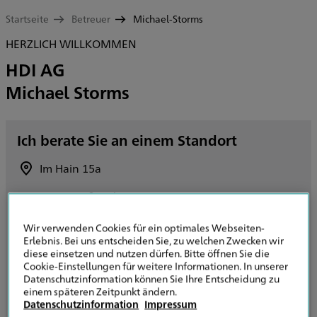
Startseite
Betreuer
Michael-Storms
HERZLICH WILLKOMMEN
HDI AG
Michael Storms
Ich berate Sie an einem Standort
Im Hain 15a
07381 Pößneck
Route planen
Wir verwenden Cookies für ein optimales Webseiten-
Erlebnis. Bei uns entscheiden Sie, zu welchen Zwecken wir
+49 3647 423888
diese einsetzen und nutzen dürfen. Bitte öffnen Sie die
Cookie-Einstellungen für weitere Informationen. In unserer
Datenschutzinformation können Sie Ihre Entscheidung zu
+49 221 1446000200
einem späteren Zeitpunkt ändern.
Datenschutzinformation
Impressum
E-Mail senden