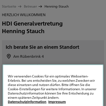
Startseite
Betreuer
Henning-Stauch
HERZLICH WILLKOMMEN
HDI Generalvertretung
Henning Stauch
Ich berate Sie an einem Standort
Am Rübenbrink 4
31199 Diekholzen
Route planen
Wir verwenden Cookies für ein optimales Webseiten-
Erlebnis. Bei uns entscheiden Sie, zu welchen Zwecken wir
+49 5064 962867
diese einsetzen und nutzen dürfen. Bitte öffnen Sie die
Cookie-Einstellungen für weitere Informationen. In unserer
Datenschutzinformation können Sie Ihre Entscheidung zu
+49 511 6451153150
einem späteren Zeitpunkt ändern.
Datenschutzinformation
Impressum
E-Mail senden