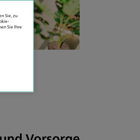
n Sie, zu
okie-
en Sie Ihre
n und Vorsorge