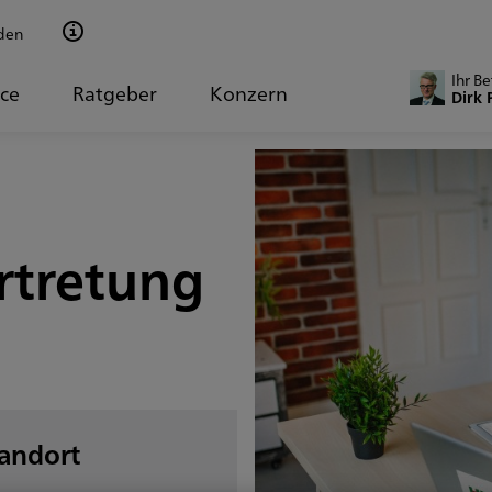
den
Ihr B
ice
Ratgeber
Konzern
Dirk 
rtretung
tandort