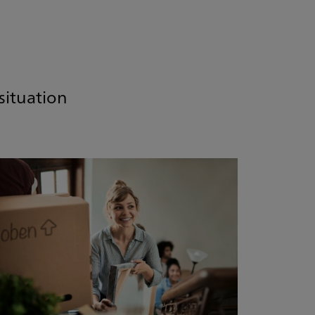
situation
1
/
21