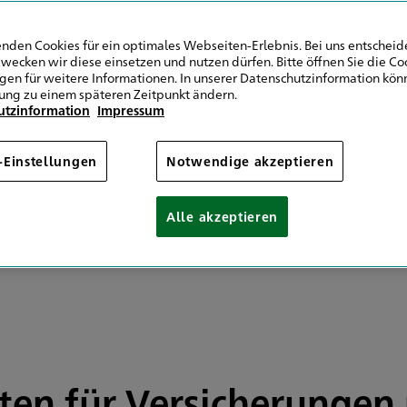
9 202 42928575
9 202 42928579
nden Cookies für ein optimales Webseiten-Erlebnis. Bei uns entscheide
wecken wir diese einsetzen und nutzen dürfen. Bitte öffnen Sie die Co
ngen für weitere Informationen. In unserer Datenschutzinformation könn
Mail senden
ung zu einem späteren Zeitpunkt ändern.
utzinformation
Impressum
ontag 09:00 Uhr
09:00 - 12:30
09:00 - 12:30
-Einstellungen
Notwendige akzeptieren
09:00 - 12:30
09:00 - 12:30
Alle akzeptieren
09:00 - 12:30
 Vereinbarung
sten für Versicherunge