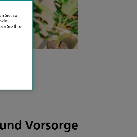
n Sie, zu
okie-
en Sie Ihre
n und Vorsorge