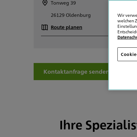
Tonweg 39
+4
26129 Oldenburg
+4
Wir verwe
welchen Z
Einstellu
Route planen
E-
Entscheid
Datensch
Cookie
Kontaktanfrage senden
Ihre Speziali