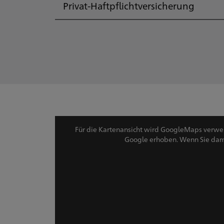
Privat-Haftpflichtversicherung
Rundum abgesichert
Bewährter Schadenservice, wenn
es kracht
Mehr erfahren
Für die Kartenansicht wird GoogleMaps verw
Google erhoben. Wenn Sie damit