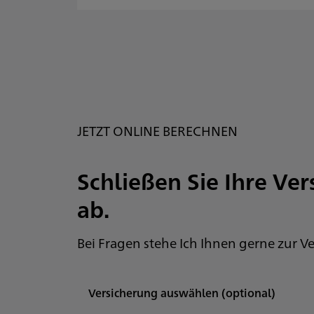
JETZT ONLINE BERECHNEN
Schließen Sie Ihre Ve
ab.
Privatkunden
Geschäftskunden
Bei Fragen stehe Ich Ihnen gerne zur 
Autoversicherung
Versicherung auswählen
(optional)
Prio 1: Meine Mobilität. Immer.