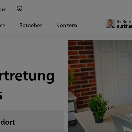
den
Ihr Betr
ice
Ratgeber
Konzern
Burkha
rtretung
s
ndort