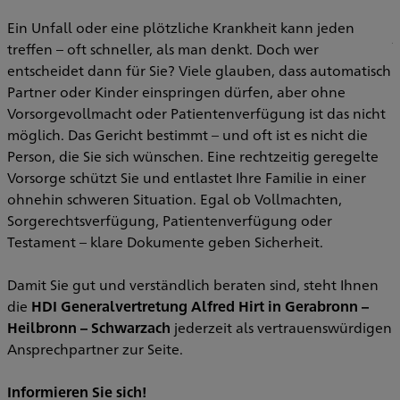
Ein Unfall oder eine plötzliche Krankheit kann jeden
j
treffen – oft schneller, als man denkt. Doch wer
entscheidet dann für Sie? Viele glauben, dass automatisch
E
Partner oder Kinder einspringen dürfen, aber ohne
S
Vorsorgevollmacht oder Patientenverfügung ist das nicht
u
möglich. Das Gericht bestimmt – und oft ist es nicht die
u
Person, die Sie sich wünschen. Eine rechtzeitig geregelte
Vorsorge schützt Sie und entlastet Ihre Familie in einer
I
ohnehin schweren Situation. Egal ob Vollmachten,
V
Sorgerechtsverfügung, Patientenverfügung oder
Testament – klare Dokumente geben Sicherheit.
W
Damit Sie gut und verständlich beraten sind, steht Ihnen
die
HDI Generalvertretung Alfred Hirt in Gerabronn –
Heilbronn – Schwarzach
jederzeit als vertrauenswürdigen
Ansprechpartner zur Seite.
Informieren Sie sich!