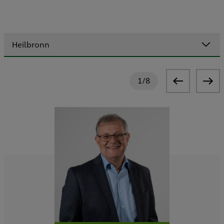
Heilbronn
1
/
8