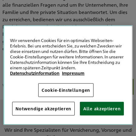
alle finanziellen Fragen rund um Ihr Unternehmen, Ihre
Familie und Ihre private Situation beantwortet. Um dies
zu erreichen, bedienen wir uns ausschließlich dem
Produktuniversum der HDI Versicherungen und deren
Partnern, die hohen Qualitätsansprüchen vollkommen
Wir verwenden Cookies für ein optimales Webseiten-
gerecht werden. Dies gilt insbesondere auch für die
Erlebnis. Bei uns entscheiden Sie, zu welchen Zwecken wir
ergänzenden Leistungen Ihrer Versorgungswerke.
diese einsetzen und nutzen dürfen. Bitte öffnen Sie die
Cookie-Einstellungen für weitere Informationen. In unserer
Datenschutzinformation können Sie Ihre Entscheidung zu
einem späteren Zeitpunkt ändern.
Datenschutzinformation
Impressum
Wir über uns
Unser Team
Unsere Schwerpunkte
Fac
Cookie-Einstellungen
Notwendige akzeptieren
Alle akzeptieren
Wir über uns
Wir sind Ihre Spezialisten für Versicherung, Vorsorge und