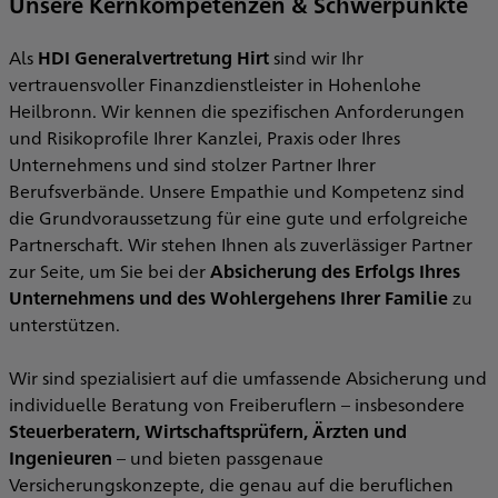
Unsere Kernkompetenzen & Schwerpunkte
r
Als
HDI Generalvertretung Hirt
sind wir Ihr
vertrauensvoller Finanzdienstleister in Hohenlohe
I
Heilbronn. Wir kennen die spezifischen Anforderungen
und Risikoprofile Ihrer Kanzlei, Praxis oder Ihres
E
Unternehmens und sind stolzer Partner Ihrer
E
,
Berufsverbände. Unsere Empathie und Kompetenz sind
L
die Grundvoraussetzung für eine gute und erfolgreiche
w
Partnerschaft. Wir stehen Ihnen als zuverlässiger Partner
e
zur Seite, um Sie bei der
Absicherung des Erfolgs Ihres
Unternehmens und des Wohlergehens Ihrer Familie
zu
unterstützen.
Wir sind spezialisiert auf die umfassende Absicherung und
individuelle Beratung von Freiberuflern – insbesondere
Steuerberatern, Wirtschaftsprüfern, Ärzten und
Ingenieuren
– und bieten passgenaue
Versicherungskonzepte, die genau auf die beruflichen