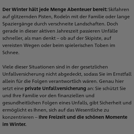
g
,
Der Winter hält jede Menge Abenteuer bereit:
Skifahren
H
e
auf glitzernden Pisten, Rodeln mit der Familie oder lange
en
Spaziergänge durch verschneite Landschaften. Doch
M
gerade in dieser aktiven Jahreszeit passieren Unfälle
schneller, als man denkt – ob auf der Skipiste, auf
n
vereisten Wegen oder beim spielerischen Toben im
S
Schnee.
w
u
Viele dieser Situationen sind in der gesetzlichen
Unfallversicherung nicht abgedeckt, sodass Sie im Ernstfall
G
allein für die Folgen verantwortlich wären. Genau hier
e
setzt eine
private Unfallversicherung
an: Sie schützt Sie
B
und Ihre Familie vor den finanziellen und
gesundheitlichen Folgen eines Unfalls, gibt Sicherheit und
M
ermöglicht es Ihnen, sich auf das Wesentliche zu
U
konzentrieren –
Ihre Freizeit und die schönen Momente
t
im Winter.