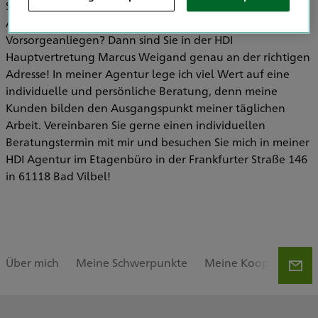
Sie sind auf der Suche nach einem persönlichen
Ansprechpartner für Ihre Versicherungs- und
Vorsorgeanliegen? Dann sind Sie in der HDI
Hauptvertretung Marcus Weigand genau an der richtigen
Adresse! In meiner Agentur lege ich viel Wert auf eine
individuelle und persönliche Beratung, denn meine
Kunden bilden den Ausgangspunkt meiner täglichen
Arbeit. Vereinbaren Sie gerne einen individuellen
Beratungstermin mit mir und besuchen Sie mich in meiner
HDI Agentur im Etagenbüro in der Frankfurter Straße 146
in 61118 Bad Vilbel!
Über mich
Meine Schwerpunkte
Meine Kooperatione