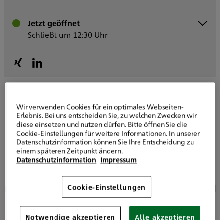
Montag
Jetzt geöffnet
09:30 - 12:30
Dienstag
Schließt um 12:30 Uhr
Mittwoch
09:30 - 12:30
Donnerstag
14:30 - 17:30
Freitag
09:30 - 12:30
Samstag
Sonntag
Sowie nach Vereinbarung
Wir verwenden Cookies für ein optimales Webseiten-
Kontaktanfrage senden
Erlebnis. Bei uns entscheiden Sie, zu welchen Zwecken wir
diese einsetzen und nutzen dürfen. Bitte öffnen Sie die
Cookie-Einstellungen für weitere Informationen. In unserer
Datenschutzinformation können Sie Ihre Entscheidung zu
einem späteren Zeitpunkt ändern.
Datenschutzinformation
Impressum
Ihr verlässlicher Versicherungspartner in Bad
Cookie-Einstellungen
Vilbel
Notwendige akzeptieren
Alle akzeptieren