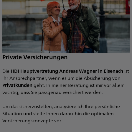
Private Versicherungen
Die
HDI Hauptvertretung Andreas Wagner in Eisenach
ist
E
.
Ihr Ansprechpartner, wenn es um die Absicherung von
v
s
Privatkunden
geht. In meiner Beratung ist mir vor allem
wichtig, dass Sie passgenau versichert werden.
M
e
Um das sicherzustellen, analysiere ich Ihre persönliche
B
Situation und stelle Ihnen daraufhin die optimalen
V
Versicherungskonzepte vor.
E