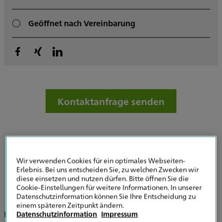
Geöffnet nach Vereinbarung
Kontaktanfrage senden
Wir verwenden Cookies für ein optimales Webseiten-
Erlebnis. Bei uns entscheiden Sie, zu welchen Zwecken wir
Ihr verlässlicher Versicherungspartner in
diese einsetzen und nutzen dürfen. Bitte öffnen Sie die
Cookie-Einstellungen für weitere Informationen. In unserer
Eisenach
Datenschutzinformation können Sie Ihre Entscheidung zu
einem späteren Zeitpunkt ändern.
In meiner Arbeit setze ich mich für Sie ein und erarbeite
Datenschutzinformation
Impressum