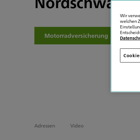
Nordschwarzw
Wir verwe
welchen Z
Einstellu
Entscheid
Motorradversicherung
Datensch
Cookie
Adressen
Video