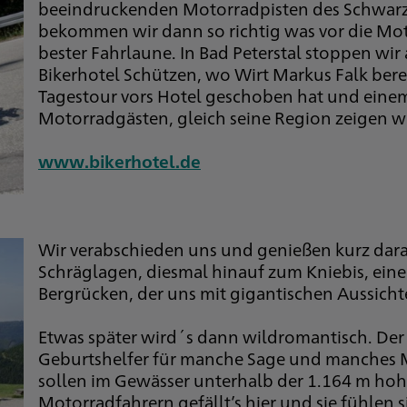
beeindruckenden Motorradpisten des Schwarzw
bekommen wir dann so richtig was vor die Mot
bester Fahrlaune. In Bad Peterstal stoppen wi
Bikerhotel Schützen, wo Wirt Markus Falk berei
Tagestour vors Hotel geschoben hat und einem
Motorradgästen, gleich seine Region zeigen w
www.bikerhotel.de
Wir verabschieden uns und genießen kurz dara
Schräglagen, diesmal hinauf zum Kniebis, ei
Bergrücken, der uns mit gigantischen Aussicht
Etwas später wird´s dann wildromantisch. Der
Geburtshelfer für manche Sage und manches 
sollen im Gewässer unterhalb der 1.164 m ho
Motorradfahrern gefällt’s hier und sie fühlen 